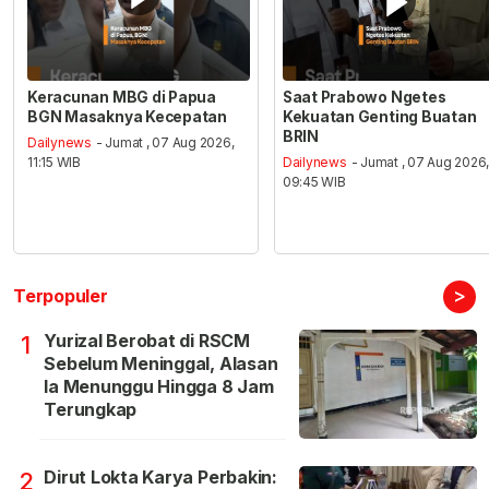
Keracunan MBG di Papua
Saat Prabowo Ngetes
BGN Masaknya Kecepatan
Kekuatan Genting Buatan
BRIN
Dailynews
- Jumat , 07 Aug 2026,
11:15 WIB
Dailynews
- Jumat , 07 Aug 2026
09:45 WIB
>
Terpopuler
Yurizal Berobat di RSCM
1
Sebelum Meninggal, Alasan
Ia Menunggu Hingga 8 Jam
Terungkap
Dirut Lokta Karya Perbakin:
2