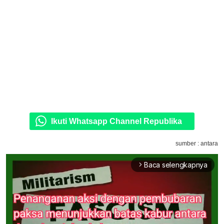
Ikuti Whatsapp Channel Republika
sumber : antara
Baca selengkapnya
arrow_forward_ios