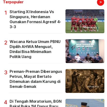
>
Terpopuler
Starting XI Indonesia Vs
1
Singapura, Herdaman
Gunakan Formasi Agresif 4-
3-3
Wacana Ketua Umum PBNU
2
Dipilih AHWA Menguat,
Dinilai Bisa Minimalkan
Politik Uang
Preman-Preman Diberangus
3
Petrus, Mayat Bertato
Ditemukan dalam Karung di
Semak-Semak
Di Tengah Moratorium, BGN
4
Bakal Buka 114 Dapur Baru