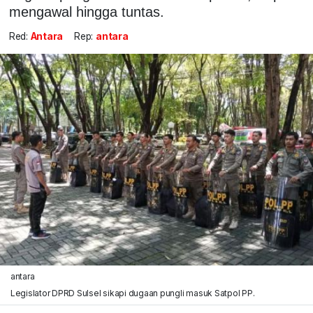
mengawal hingga tuntas.
Red:
Antara
Rep:
antara
antara
Legislator DPRD Sulsel sikapi dugaan pungli masuk Satpol PP.