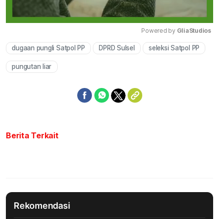
Powered by 
GliaStudios
dugaan pungli Satpol PP
DPRD Sulsel
seleksi Satpol PP
Mute
pungutan liar
Berita Terkait
Rekomendasi