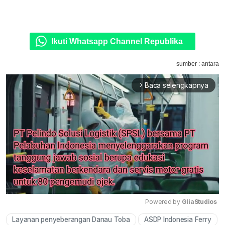
Ikuti Whatsapp Channel Republika
sumber : antara
Baca selengkapnya
arrow_forward_ios
Powered by 
GliaStudios
Layanan penyeberangan Danau Toba
ASDP Indonesia Ferry
Mute