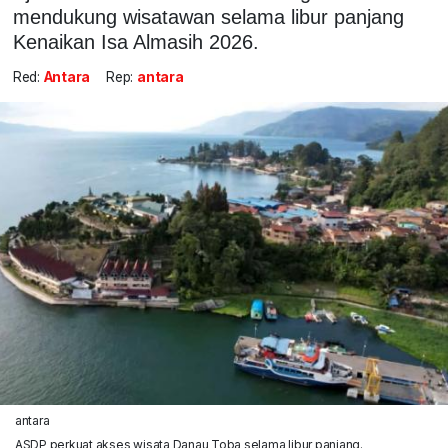
mendukung wisatawan selama libur panjang
Kenaikan Isa Almasih 2026.
Red:
Antara
Rep:
antara
antara
ASDP perkuat akses wisata Danau Toba selama libur panjang.