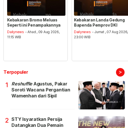
Kebakaran Bromo Meluas
Kebakaran Landa Gedung
Seperti ini Penampakannya
Bapenda Pemprov DKI
Dailynews
- Ahad , 09 Aug 2026,
Dailynews
- Jumat , 07 Aug 2026
11:15 WIB
23:00 WIB
>
Terpopuler
Reshuffle
Agustus, Pakar
1
Soroti Wacana Pergantian
Wamenhan dari Sipil
STY Isyaratkan Persija
2
Datangkan Dua Pemain