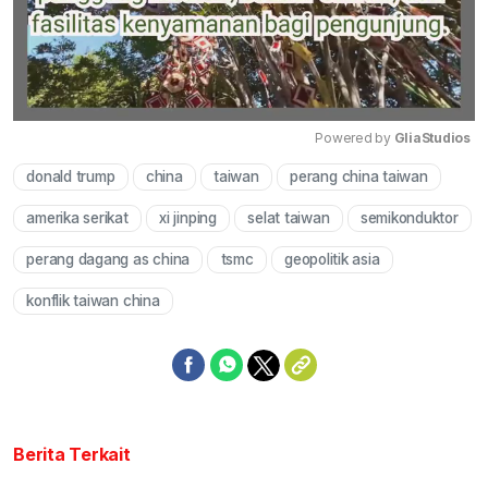
Powered by 
GliaStudios
donald trump
china
taiwan
perang china taiwan
Mute
amerika serikat
xi jinping
selat taiwan
semikonduktor
perang dagang as china
tsmc
geopolitik asia
konflik taiwan china
Berita Terkait