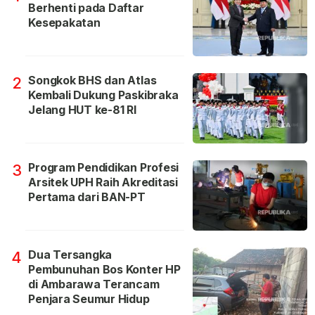
Berhenti pada Daftar
Kesepakatan
Songkok BHS dan Atlas
2
Kembali Dukung Paskibraka
Jelang HUT ke-81 RI
Program Pendidikan Profesi
3
Arsitek UPH Raih Akreditasi
Pertama dari BAN-PT
Dua Tersangka
4
Pembunuhan Bos Konter HP
di Ambarawa Terancam
Penjara Seumur Hidup