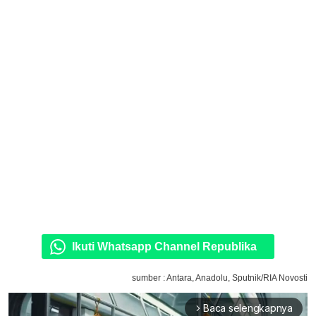
Ikuti Whatsapp Channel Republika
sumber : Antara, Anadolu, Sputnik/RIA Novosti
Baca selengkapnya
arrow_forward_ios