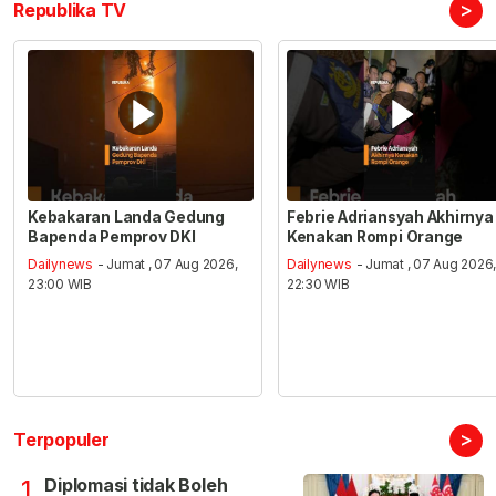
>
Republika TV
Kebakaran Landa Gedung
Febrie Adriansyah Akhirnya
Bapenda Pemprov DKI
Kenakan Rompi Orange
Dailynews
- Jumat , 07 Aug 2026,
Dailynews
- Jumat , 07 Aug 2026
23:00 WIB
22:30 WIB
>
Terpopuler
Diplomasi tidak Boleh
1