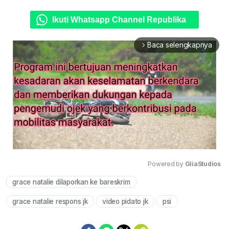
Ikuti Whatsapp Channel Republika
Baca selengkapnya
arrow_forward_ios
Powered by 
GliaStudios
grace natalie dilaporkan ke bareskrim
Mute
grace natalie respons jk
video pidato jk
psi