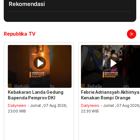
Rekomendasi
>
Republika TV
Kebakaran Landa Gedung
Febrie Adriansyah Akhirnya
Bapenda Pemprov DKI
Kenakan Rompi Orange
Dailynews
- Jumat , 07 Aug 2026,
Dailynews
- Jumat , 07 Aug 2026
23:00 WIB
22:30 WIB