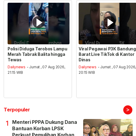
Polisi Diduga Terobos Lampu
Viral Pegawai P3K Bandung
Merah Tabrak Balita hingga
Barat Live TikTok di Kantor
Tewas
Dinas
Dailynews
- Jumat , 07 Aug 2026,
Dailynews
- Jumat , 07 Aug 2026
21:15 WIB
20:15 WIB
>
Terpopuler
Menteri PPPA Dukung Dana
1
Bantuan Korban LPSK
Perkuat Pemulihan Korban