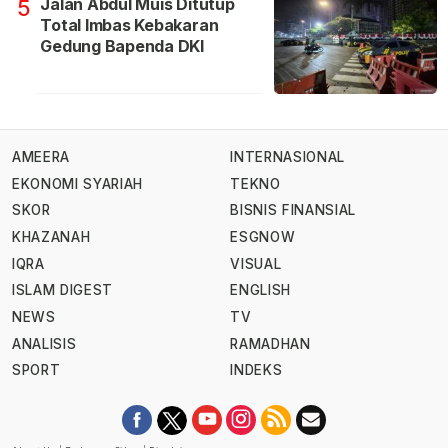
Jalan Abdul Muis Ditutup
5
Total Imbas Kebakaran
Gedung Bapenda DKI
AMEERA
INTERNASIONAL
EKONOMI SYARIAH
TEKNO
SKOR
BISNIS FINANSIAL
KHAZANAH
ESGNOW
IQRA
VISUAL
ISLAM DIGEST
ENGLISH
NEWS
TV
ANALISIS
RAMADHAN
SPORT
INDEKS