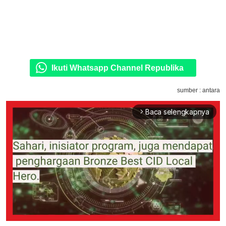
Ikuti Whatsapp Channel Republika
sumber : antara
Baca selengkapnya
arrow_forward_ios