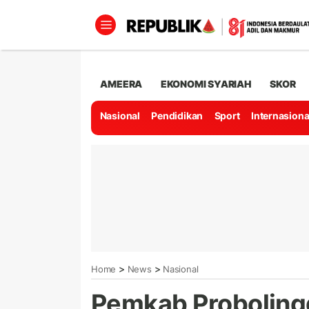
AMEERA
EKONOMI SYARIAH
SKOR
Nasional
Pendidikan
Sport
Internasiona
>
>
Home
News
Nasional
Pemkab Probolingg