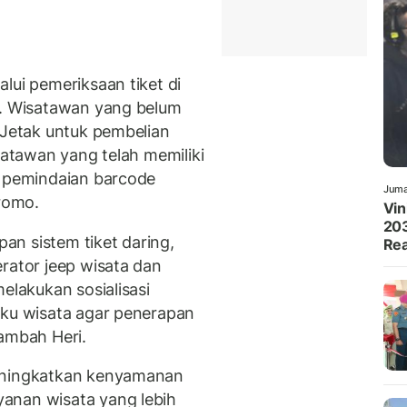
lui pemeriksaan tiket di
o. Wisatawan yang belum
 Jetak untuk pembelian
satawan yang telah memiliki
s pemindaian barcode
Juma
romo.
Vin
203
n sistem tiket daring,
Rea
rator jeep wisata dan
elakukan sosialisasi
aku wisata agar penerapan
tambah Heri.
meningkatkan kenyamanan
anan wisata yang lebih