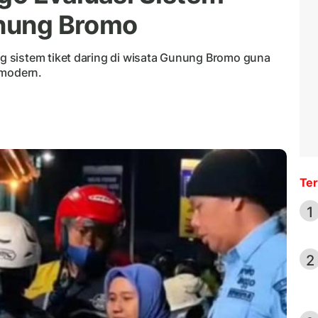
unung Bromo
 sistem tiket daring di wisata Gunung Bromo guna
 modern.
Ter
1
2