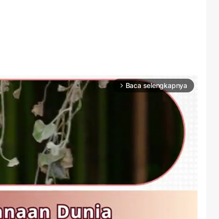
Baca selengkapnya
arrow_forward_ios