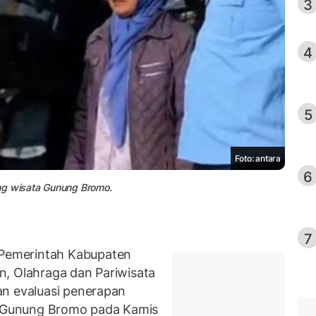
3
4
5
Foto: antara
6
ing wisata Gunung Bromo.
7
Pemerintah Kabupaten
n, Olahraga dan Pariwisata
an evaluasi penerapan
ta Gunung Bromo pada Kamis