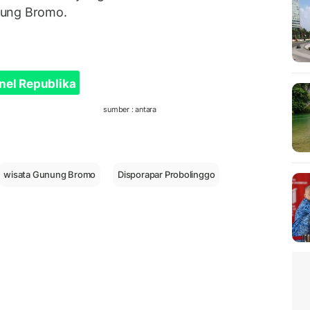
nung Bromo.
nel Republika
sumber : antara
wisata Gunung Bromo
Disporapar Probolinggo