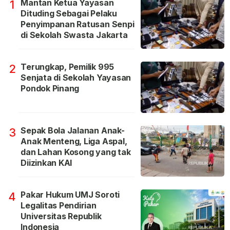
Mantan Ketua Yayasan
1
Dituding Sebagai Pelaku
Penyimpanan Ratusan Senpi
di Sekolah Swasta Jakarta
Terungkap, Pemilik 995
2
Senjata di Sekolah Yayasan
Pondok Pinang
Sepak Bola Jalanan Anak-
3
Anak Menteng, Liga Aspal,
dan Lahan Kosong yang tak
Diizinkan KAI
Pakar Hukum UMJ Soroti
4
Legalitas Pendirian
Universitas Republik
Indonesia