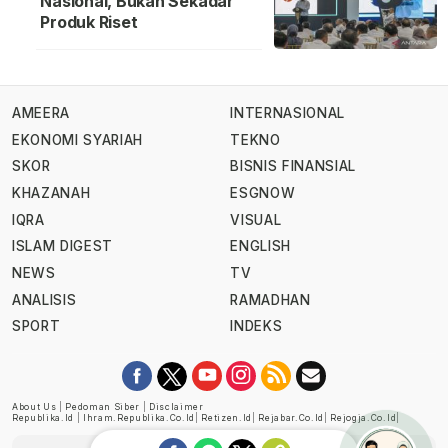
Nasional, Bukan Sekadar
Produk Riset
AMEERA
INTERNASIONAL
EKONOMI SYARIAH
TEKNO
SKOR
BISNIS FINANSIAL
KHAZANAH
ESGNOW
IQRA
VISUAL
ISLAM DIGEST
ENGLISH
NEWS
TV
ANALISIS
RAMADHAN
SPORT
INDEKS
About Us
|
Pedoman Siber
|
Disclaimer
Republika.id
|
Ihram.republika.co.id
|
Retizen.id
|
Rejabar.co.id
|
Rejogja.co.id
|