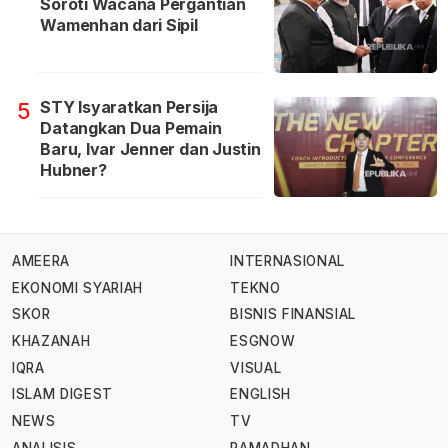
Soroti Wacana Pergantian
Wamenhan dari Sipil
STY Isyaratkan Persija
5
Datangkan Dua Pemain
Baru, Ivar Jenner dan Justin
Hubner?
AMEERA
INTERNASIONAL
EKONOMI SYARIAH
TEKNO
SKOR
BISNIS FINANSIAL
KHAZANAH
ESGNOW
IQRA
VISUAL
ISLAM DIGEST
ENGLISH
NEWS
TV
ANALISIS
RAMADHAN