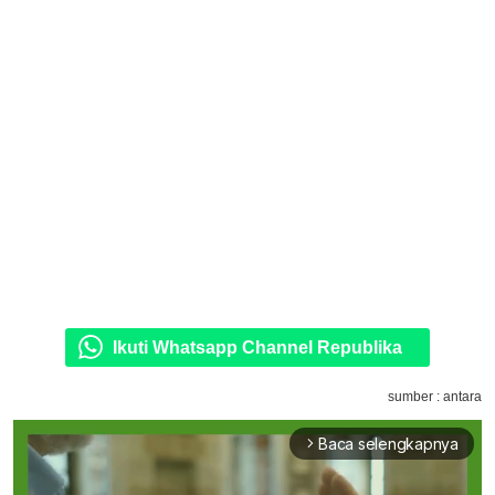
Ikuti Whatsapp Channel Republika
sumber : antara
Baca selengkapnya
arrow_forward_ios