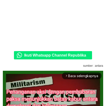
Ikuti Whatsapp Channel Republika
sumber : antara
Baca selengkapnya
arrow_forward_ios