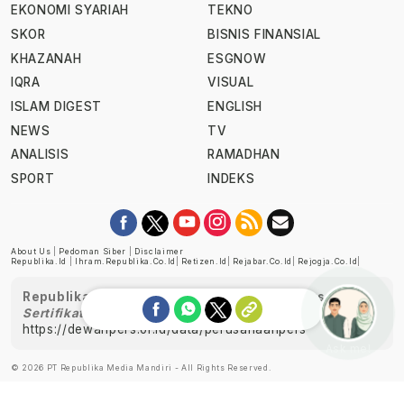
EKONOMI SYARIAH
TEKNO
SKOR
BISNIS FINANSIAL
KHAZANAH
ESGNOW
IQRA
VISUAL
ISLAM DIGEST
ENGLISH
NEWS
TV
ANALISIS
RAMADHAN
SPORT
INDEKS
About Us
|
Pedoman Siber
|
Disclaimer
Republika.id
|
Ihram.republika.co.id
|
Retizen.id
|
Rejabar.co.id
|
Rejogja.co.id
|
Republika telah diverifikasi oleh Dewan Pers
Sertifikat Nomor 1058/DP-Verifikasi/K/XII/2022
https://dewanpers.or.id/data/perusahaanpers
Ask me!
© 2026 PT Republika Media Mandiri - All Rights Reserved.