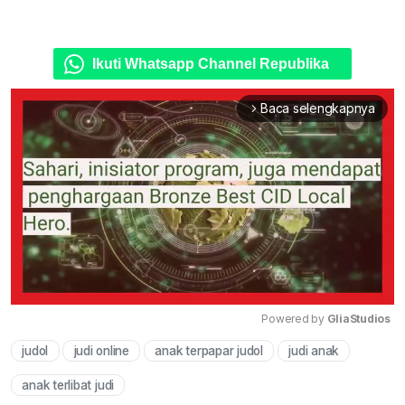
Ikuti Whatsapp Channel Republika
Baca selengkapnya
arrow_forward_ios
Powered by 
GliaStudios
judol
judi online
anak terpapar judol
judi anak
Mute
anak terlibat judi