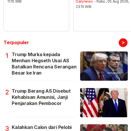
11:15 WIB
Dailynews
- Rabu , 05 Aug 2026,
23:15 WIB
>
Terpopuler
Trump Murka kepada
1
Menhan Hegseth Usai AS
Batalkan Rencana Serangan
Besar ke Iran
Trump Berang AS Disebut
2
Kehabisan Amunisi, Janji
Penjarakan Pembocor
Kalahkan Calon dari Pelobi
3