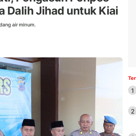
Dalih Jihad untuk Kiai
dang air minum.
Ter
1
2