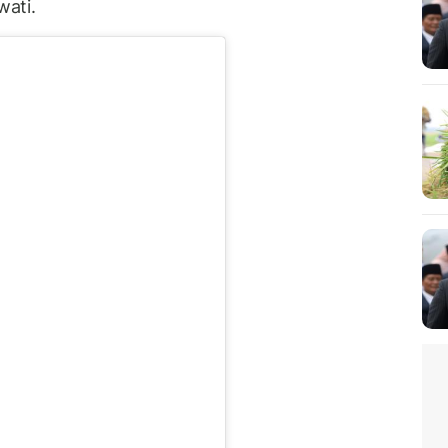
wati.