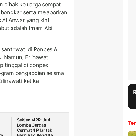
n pihak keluarga sempat
mbongkar serta melaporkan
 Al Anwar yang kini
ebut adalah Imam Abi
santriwati di Ponpes Al
A. Namun, Erlinawati
p tinggal di ponpes
program pengabdian selama
rlinawati ketika
Sekjen MPR: Juri
Ter
Lomba Cerdas
Cermat 4 Pilar tak
ko
Berpihak, Kendala