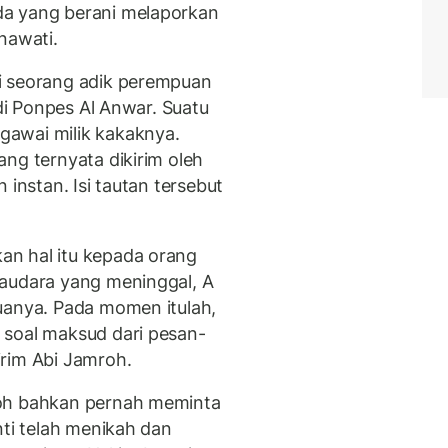
da yang berani melaporkan
inawati.
i seorang adik perempuan
 di Ponpes Al Anwar. Suatu
awai milik kakaknya.
ng ternyata dikirim oleh
 instan. Isi tautan tersebut
n hal itu kepada orang
saudara yang meninggal, A
uanya. Pada momen itulah,
 soal maksud dari pesan-
rim Abi Jamroh.
roh bahkan pernah meminta
nti telah menikah dan