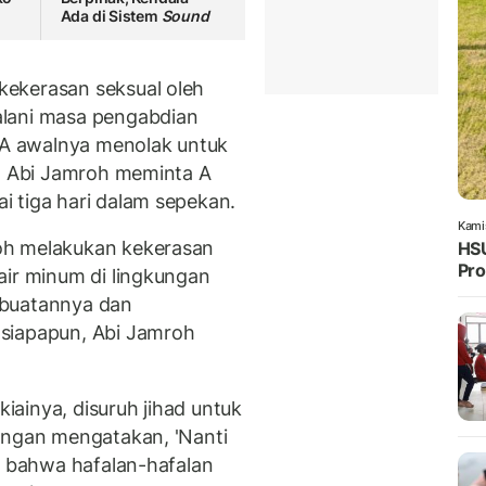
Ada di Sistem
Sound
ekerasan seksual oleh
alani masa pengabdian
, A awalnya menolak untuk
un Abi Jamroh meminta A
 tiga hari dalam sepekan.
Kami
oh melakukan kekerasan
HSU
Pro
air minum di lingkungan
rbuatannya dan
siapapun, Abi Jamroh
ainya, disuruh jihad untuk
engan mengatakan, 'Nanti
a bahwa hafalan-hafalan