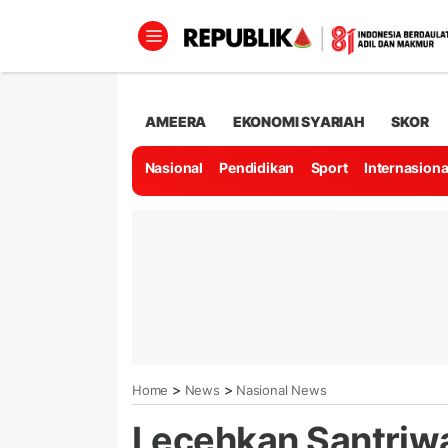
AMEERA
EKONOMI SYARIAH
SKOR
Nasional
Pendidikan
Sport
Internasiona
>
>
Home
News
Nasional News
Lecehkan Santriw