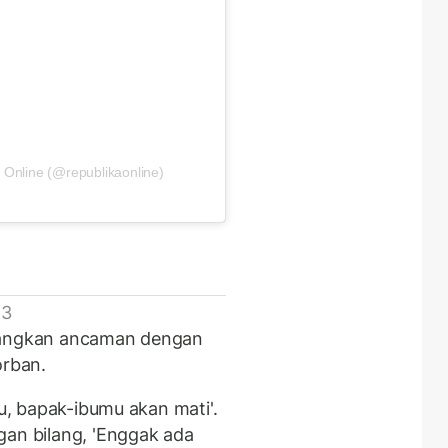
 Online (@republikaonline)
 3
ayangkan ancaman dengan
rban.
hu, bapak-ibumu akan mati'.
gan bilang, 'Enggak ada