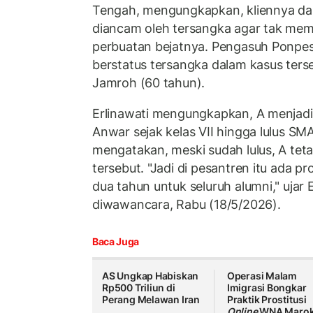
Tengah, mengungkapkan, kliennya da
diancam oleh tersangka agar tak me
perbuatan bejatnya. Pengasuh Ponpes
berstatus tersangka dalam kasus ters
Jamroh (60 tahun).
Erlinawati mengungkapkan, A menjadi 
Anwar sejak kelas VII hingga lulus SM
mengatakan, meski sudah lulus, A teta
tersebut. "Jadi di pesantren itu ada 
dua tahun untuk seluruh alumni," ujar E
diwawancara, Rabu (18/5/2026).
Baca Juga
AS Ungkap Habiskan
Operasi Malam
Rp500 Triliun di
Imigrasi Bongkar
Perang Melawan Iran
Praktik Prostitusi
Online
WNA Maro