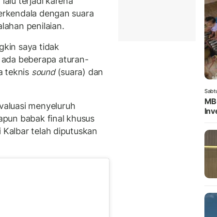
lalu terjadi karena
terkendala dengan suara
alahan penilaian.
kin saya tidak
 ada beberapa aturan-
a teknis
sound
(suara) dan
Sabt
MBG
aluasi menyeluruh
Inv
pun babak final khusus
i Kalbar telah diputuskan