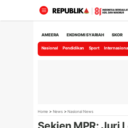
AMEERA
EKONOMI SYARIAH
SKOR
Nasional
Pendidikan
Sport
Internasiona
>
>
Home
News
Nasional News
Sekjen MPR: Juri