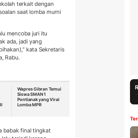
ekolah terkait dengan
rsoalan saat lomba murni
alu mencoba juri itu
k ada, jadi yang
ihakan),” kata Sekretaris
a, Rabu.
Wapres Gibran Temui
Siswa SMAN 1
Pontianak yang Viral
ll
Lomba MPR
Ter
a babak final tingkat