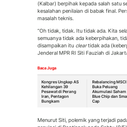
(Kalbar) berpihak kepada salah satu s
kesalahan penilaian di babak final. Pe
masalah teknis.
“Oh tidak, tidak. Itu tidak ada. Kita sel
semuanya tidak ada keberpihakan, tida
disampaikan itu
clear
tidak ada (keberp
Jenderal MPR RI Siti Fauziah di Jakart
Baca Juga
Kongres Ungkap AS
Rebalancing MSCI
Kehilangan 39
Buka Peluang
Pesawat di Perang
Akumulasi Saham
Iran, Pentagon
Blue Chip dan Sma
Bungkam
Cap
Menurut Siti, polemik yang terjadi pad