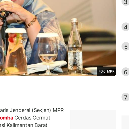
3
4
5
6
Foto: MPR
7
ris Jenderal (Sekjen) MPR
 Lomba
Cerdas Cermat
nsi Kalimantan Barat