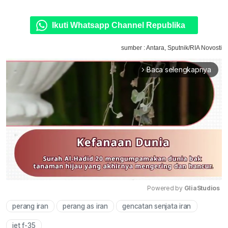
Ikuti Whatsapp Channel Republika
sumber : Antara, Sputnik/RIA Novosti
Baca selengkapnya
arrow_forward_ios
Powered by 
GliaStudios
perang iran
perang as iran
gencatan senjata iran
Mute
jet f-35