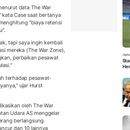
 menurut data The War
," kata Case saat bertanya
menghitung "biaya retensi
u".
k, tapi saya ingin kembali
sasi mereka (The War Zone),
Juma
gkan, perbaikan pesawat
Sta
lasi."
Her
nuh terhadap pesawat-
yanya," ujar Hurst
likasikan oleh The War
tan Udara AS menggelar
erang berlangsung.
ancur dan 10 lainnya