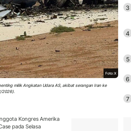
3
4
5
Foto: X
6
enting milik Angkatan Udara AS, akibat serangan Iran ke
3/2026).
7
nggota Kongres Amerika
 Case pada Selasa