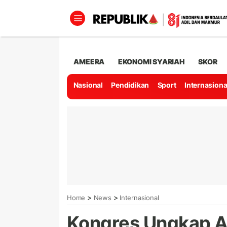
AMEERA
EKONOMI SYARIAH
SKOR
Nasional
Pendidikan
Sport
Internasiona
>
>
Home
News
Internasional
Kongres Ungkap A