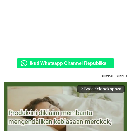
Ikuti Whatsapp Channel Republika
sumber : Xinhua
Baca selengkapnya
arrow_forward_ios