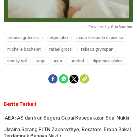
Powered by 
GliaStudios
antonio guterres
sekjen pbb
maria fernanda espinosa
Mute
michelle bachelet
rafael grossi
rebeca grynspan
macky sall
unga
iaea
unctad
diplomasi global
Berita Terkait
IAEA: AS dan Iran Segera Capai Kesepakatan Soal Nuklir
Ukraina Serang PLTN Zaporozhye, Rosatom: Eropa Bakal
Terdampak Bahaya Nuklir