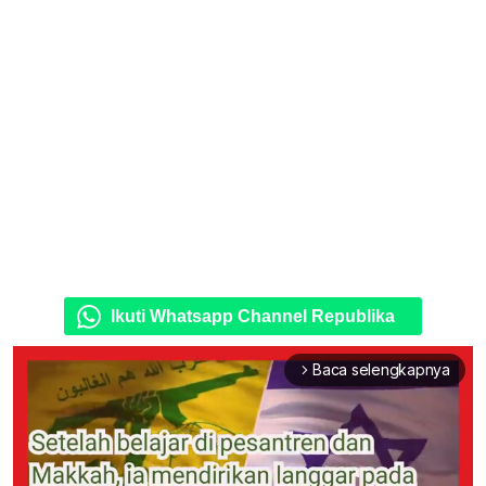
Ikuti Whatsapp Channel Republika
Baca selengkapnya
arrow_forward_ios