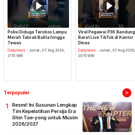
Polisi Diduga Terobos Lampu
Viral Pegawai P3K Bandung
Merah Tabrak Balita hingga
Barat Live TikTok di Kantor
Tewas
Dinas
Dailynews
- Jumat , 07 Aug 2026,
Dailynews
- Jumat , 07 Aug 2026
21:15 WIB
20:15 WIB
>
Terpopuler
Resmi! Ini Susunan Lengkap
1
Tim Kepelatihan Persija Era
Shin Tae-yong untuk Musim
2026/2027