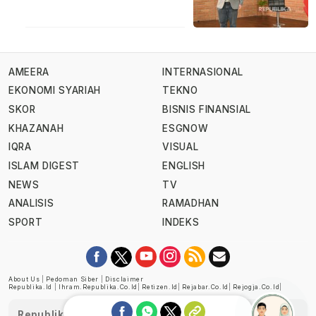
AMEERA
INTERNASIONAL
EKONOMI SYARIAH
TEKNO
SKOR
BISNIS FINANSIAL
KHAZANAH
ESGNOW
IQRA
VISUAL
ISLAM DIGEST
ENGLISH
NEWS
TV
ANALISIS
RAMADHAN
SPORT
INDEKS
About Us
|
Pedoman Siber
|
Disclaimer
Republika.id
|
Ihram.republika.co.id
|
Retizen.id
|
Rejabar.co.id
|
Rejogja.co.id
|
Republika telah diverifikasi oleh Dewan Pers