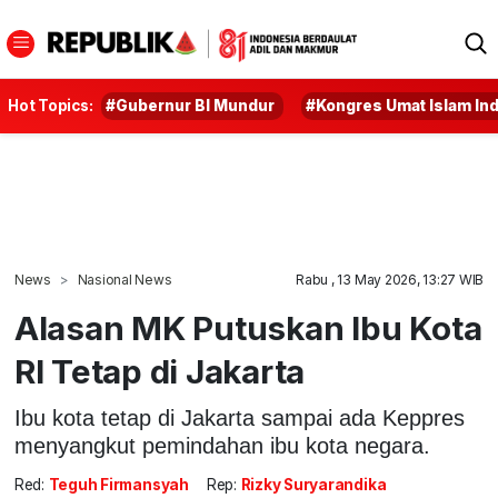
Hot Topics:
#Gubernur BI Mundur
#Kongres Umat Islam In
News
Nasional News
Rabu , 13 May 2026, 13:27 WIB
Alasan MK Putuskan Ibu Kota
RI Tetap di Jakarta
Ibu kota tetap di Jakarta sampai ada Keppres
menyangkut pemindahan ibu kota negara.
Red:
Teguh Firmansyah
Rep:
Rizky Suryarandika