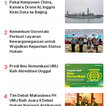
Pakai Komponen China,
1
Kamera Drone AL Inggris
Kirim Data ke Beijing
Kemenkum Gorontalo
2
Perkuat Layanan
Kewarganegaraan untuk
Wujudkan Kepastian Status
Hukum
Prodi Ilmu Komunikasi UMJ
3
Raih Akreditasi Unggul
Tim Debat Mahasiswa FH
4
UMJ Raih Juara II Debat
Hukum Nasional Antikorupsi