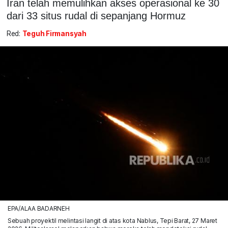
Iran telah memulihkan akses operasional ke 30
dari 33 situs rudal di sepanjang Hormuz
Red:
Teguh Firmansyah
EPA/ALAA BADARNEH
Sebuah proyektil melintasi langit di atas kota Nablus, Tepi Barat, 27 Maret