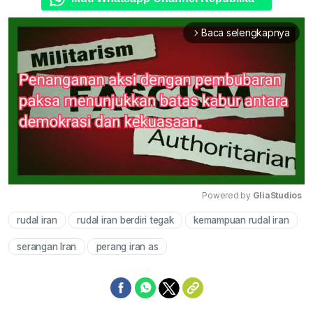
Baca selengkapnya
arrow_forward_ios
Powered by 
GliaStudios
rudal iran
rudal iran berdiri tegak
kemampuan rudal iran
Mute
serangan Iran
perang iran as