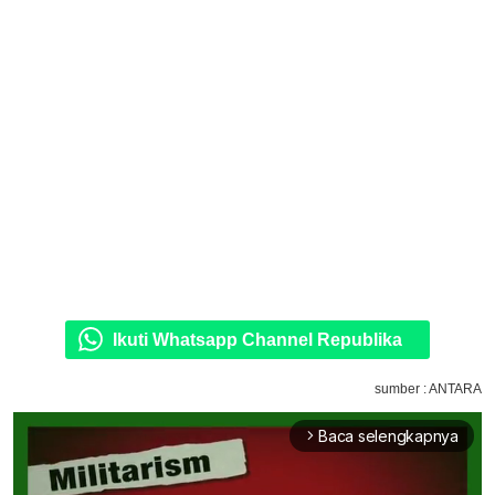
Ikuti Whatsapp Channel Republika
sumber : ANTARA
Baca selengkapnya
arrow_forward_ios