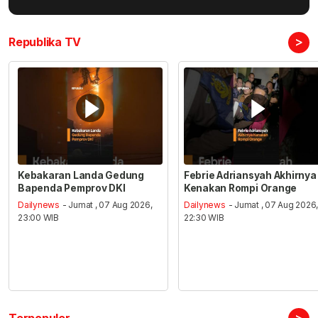
>
Republika TV
Kebakaran Landa Gedung
Febrie Adriansyah Akhirnya
Bapenda Pemprov DKI
Kenakan Rompi Orange
Dailynews
- Jumat , 07 Aug 2026,
Dailynews
- Jumat , 07 Aug 2026
23:00 WIB
22:30 WIB
>
Terpopuler