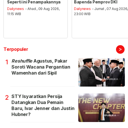
Seperti ini Penampakannya
Bapenda Pemprov DKI
Dailynews
- Ahad , 09 Aug 2026,
Dailynews
- Jumat , 07 Aug 2026
11:15 WIB
23:00 WIB
>
Terpopuler
Reshuffle
Agustus, Pakar
1
Soroti Wacana Pergantian
Wamenhan dari Sipil
STY Isyaratkan Persija
2
Datangkan Dua Pemain
Baru, Ivar Jenner dan Justin
Hubner?