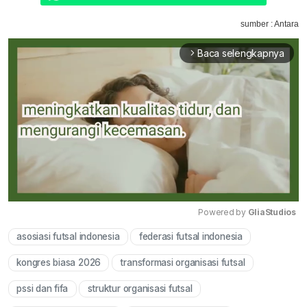
sumber : Antara
Baca selengkapnya
arrow_forward_ios
Powered by 
GliaStudios
asosiasi futsal indonesia
federasi futsal indonesia
Mute
kongres biasa 2026
transformasi organisasi futsal
pssi dan fifa
struktur organisasi futsal