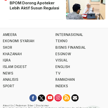
BPOM Dorong Apoteker
Lebih Aktif Susun Regulasi
AMEERA
INTERNASIONAL
EKONOMI SYARIAH
TEKNO
SKOR
BISNIS FINANSIAL
KHAZANAH
ESGNOW
IQRA
VISUAL
ISLAM DIGEST
ENGLISH
NEWS
TV
ANALISIS
RAMADHAN
SPORT
INDEKS
About Us
|
Pedoman Siber
|
Disclaimer