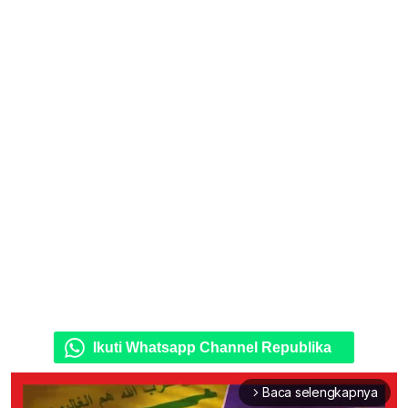
Ikuti Whatsapp Channel Republika
Baca selengkapnya
arrow_forward_ios