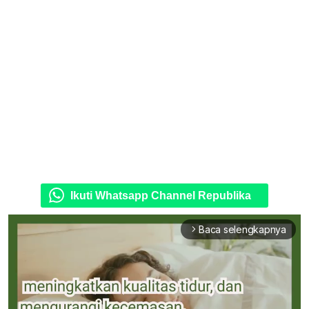
Ikuti Whatsapp Channel Republika
Baca selengkapnya
arrow_forward_ios