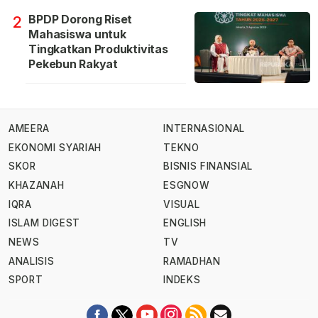
BPDP Dorong Riset
2
Mahasiswa untuk
Tingkatkan Produktivitas
Pekebun Rakyat
AMEERA
INTERNASIONAL
EKONOMI SYARIAH
TEKNO
SKOR
BISNIS FINANSIAL
KHAZANAH
ESGNOW
IQRA
VISUAL
ISLAM DIGEST
ENGLISH
NEWS
TV
ANALISIS
RAMADHAN
SPORT
INDEKS