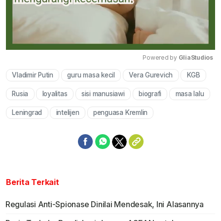
Powered by 
GliaStudios
Vladimir Putin
guru masa kecil
Vera Gurevich
KGB
Mute
Rusia
loyalitas
sisi manusiawi
biografi
masa lalu
Leningrad
intelijen
penguasa Kremlin
Berita Terkait
Regulasi Anti-Spionase Dinilai Mendesak, Ini Alasannya