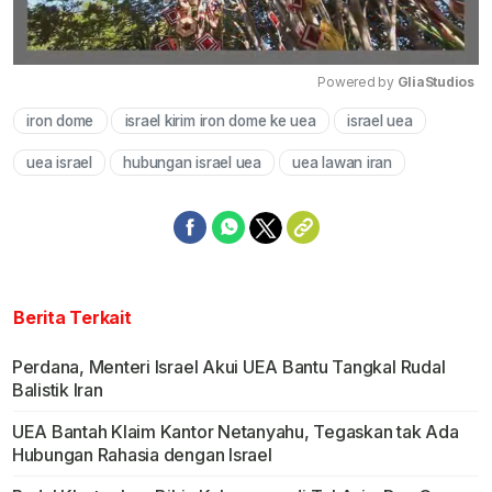
Powered by 
GliaStudios
iron dome
israel kirim iron dome ke uea
israel uea
Mute
uea israel
hubungan israel uea
uea lawan iran
Berita Terkait
Perdana, Menteri Israel Akui UEA Bantu Tangkal Rudal
Balistik Iran
UEA Bantah Klaim Kantor Netanyahu, Tegaskan tak Ada
Hubungan Rahasia dengan Israel