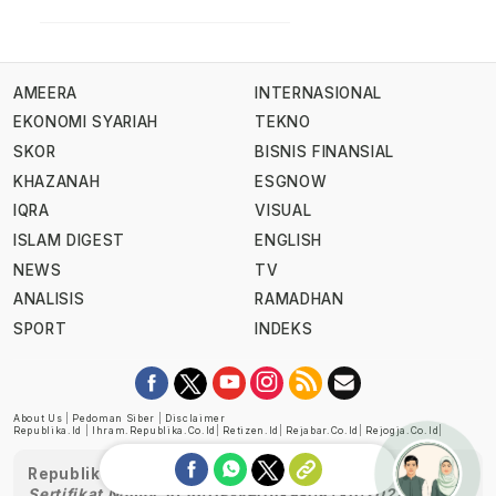
AMEERA
INTERNASIONAL
EKONOMI SYARIAH
TEKNO
SKOR
BISNIS FINANSIAL
KHAZANAH
ESGNOW
IQRA
VISUAL
ISLAM DIGEST
ENGLISH
NEWS
TV
ANALISIS
RAMADHAN
SPORT
INDEKS
About Us
|
Pedoman Siber
|
Disclaimer
Republika.id
|
Ihram.republika.co.id
|
Retizen.id
|
Rejabar.co.id
|
Rejogja.co.id
|
Republika telah diverifikasi oleh Dewan Pers
Sertifikat Nomor 1058/DP-Verifikasi/K/XII/2022