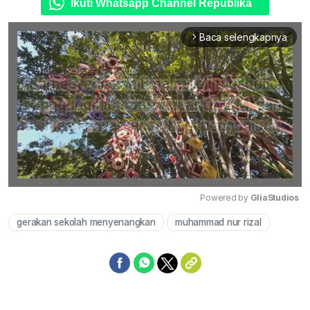
Ikuti Whatsapp Channel Republika
Baca selengkapnya
arrow_forward_ios
Powered by 
GliaStudios
gerakan sekolah menyenangkan
muhammad nur rizal
Mute