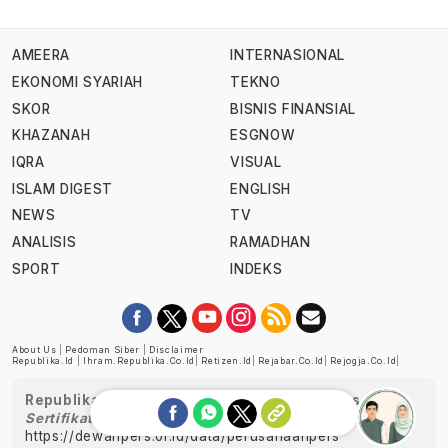
AMEERA
INTERNASIONAL
EKONOMI SYARIAH
TEKNO
SKOR
BISNIS FINANSIAL
KHAZANAH
ESGNOW
IQRA
VISUAL
ISLAM DIGEST
ENGLISH
NEWS
TV
ANALISIS
RAMADHAN
SPORT
INDEKS
About Us
|
Pedoman Siber
|
Disclaimer
Republika.id
|
Ihram.republika.co.id
|
Retizen.id
|
Rejabar.co.id
|
Rejogja.co.id
|
Republika telah diverifikasi oleh Dewan Pers
Sertifikat Nomor 1058/DP-Verifikasi/K/XII/2022
https://dewanpers.or.id/data/perusahaanpers