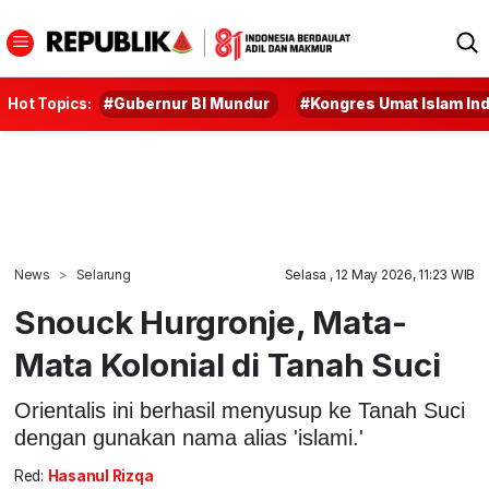
Hot Topics:
#Gubernur BI Mundur
#Kongres Umat Islam In
News
Selarung
Selasa , 12 May 2026, 11:23 WIB
Snouck Hurgronje, Mata-
Mata Kolonial di Tanah Suci
Orientalis ini berhasil menyusup ke Tanah Suci
dengan gunakan nama alias 'islami.'
Red:
Hasanul Rizqa