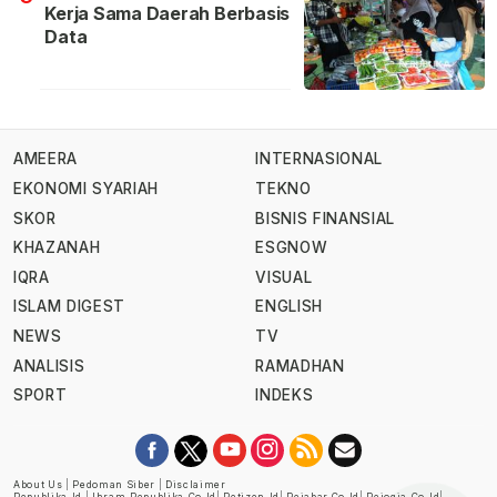
Kerja Sama Daerah Berbasis
Data
AMEERA
INTERNASIONAL
EKONOMI SYARIAH
TEKNO
SKOR
BISNIS FINANSIAL
KHAZANAH
ESGNOW
IQRA
VISUAL
ISLAM DIGEST
ENGLISH
NEWS
TV
ANALISIS
RAMADHAN
SPORT
INDEKS
About Us
|
Pedoman Siber
|
Disclaimer