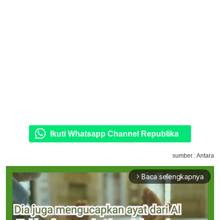
Ikuti Whatsapp Channel Republika
sumber : Antara
Baca selengkapnya
arrow_forward_ios