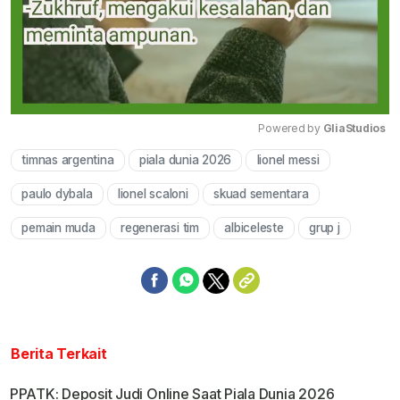
Powered by 
GliaStudios
timnas argentina
piala dunia 2026
lionel messi
Mute
paulo dybala
lionel scaloni
skuad sementara
pemain muda
regenerasi tim
albiceleste
grup j
Berita Terkait
PPATK: Deposit Judi Online Saat Piala Dunia 2026