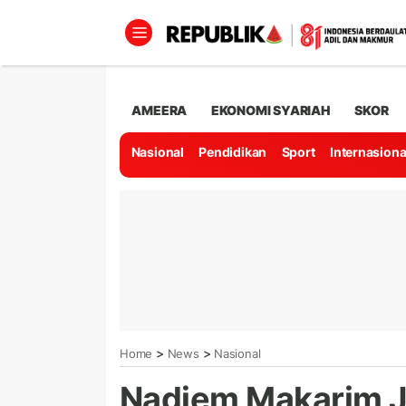
AMEERA
EKONOMI SYARIAH
SKOR
Nasional
Pendidikan
Sport
Internasiona
>
>
Home
News
Nasional
Nadiem Makarim J