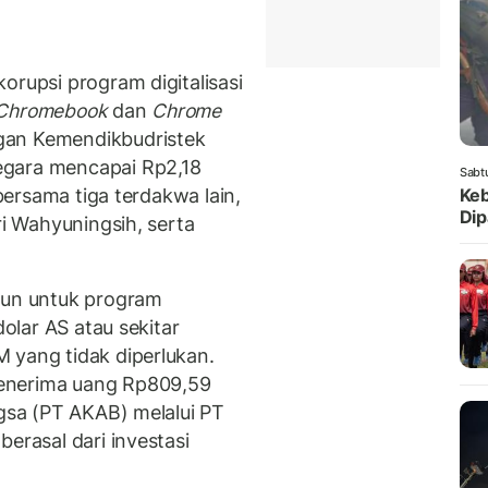
orupsi program digitalisasi
 Chromebook
dan
Chrome
gan Kemendikbudristek
egara mencapai Rp2,18
Sabt
 bersama tiga terdakwa lain,
Keb
Dip
ri Wahyuningsih, serta
iun untuk program
dolar AS atau sekitar
 yang tidak diperlukan.
enerima uang Rp809,59
ngsa (PT AKAB) melalui PT
erasal dari investasi