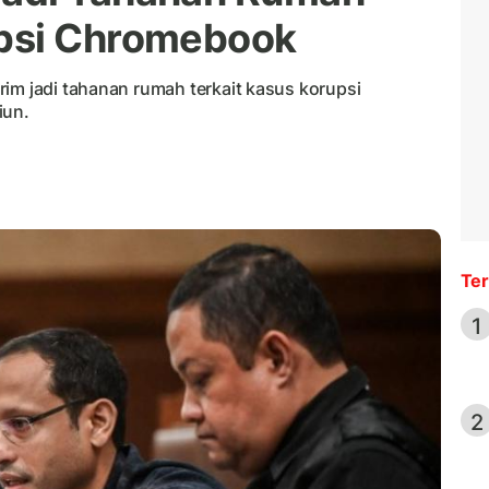
psi Chromebook
im jadi tahanan rumah terkait kasus korupsi
iun.
Ter
1
2