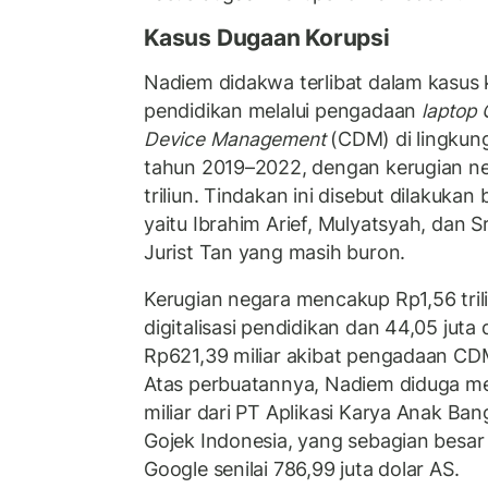
Kasus Dugaan Korupsi
Nadiem didakwa terlibat dalam kasus k
pendidikan melalui pengadaan
laptop
Device Management
(CDM) di lingkun
tahun 2019–2022, dengan kerugian n
triliun. Tindakan ini disebut dilakukan
yaitu Ibrahim Arief, Mulyatsyah, dan S
Jurist Tan yang masih buron.
Kerugian negara mencakup Rp1,56 tril
digitalisasi pendidikan dan 44,05 juta 
Rp621,39 miliar akibat pengadaan CDM
Atas perbuatannya, Nadiem diduga m
miliar dari PT Aplikasi Karya Anak Ba
Gojek Indonesia, yang sebagian besar b
Google senilai 786,99 juta dolar AS.