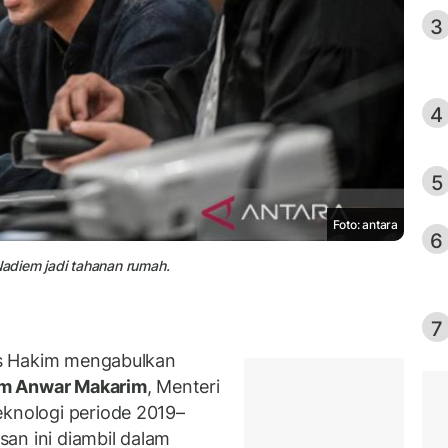
3
4
5
Foto: antara
6
adiem jadi tahanan rumah.
7
is Hakim mengabulkan
m Anwar Makarim
, Menteri
eknologi periode 2019–
an ini diambil dalam