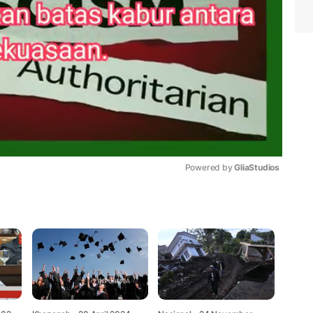
Powered by 
GliaStudios
Mute