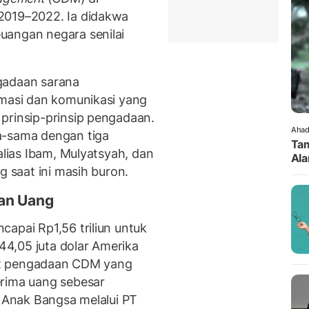
2019–2022. Ia didakwa
uangan negara senilai
gadaan sarana
rmasi dan komunikasi yang
prinsip-prinsip pengadaan.
Ahad
a-sama dengan tiga
Tam
alias Ibam, Mulyatsyah, dan
Ala
g saat ini masih buron.
an Uang
apai Rp1,56 triliun untuk
 44,05 juta dolar Amerika
ibat pengadaan CDM yang
erima uang sebesar
a Anak Bangsa melalui PT