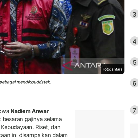
3
4
5
Foto: antara
 sebagai mendikbudristek.
6
7
akwa
Nadiem Anwar
 besaran gajinya selama
 Kebudayaan, Riset, dan
taan ini disampaikan dalam