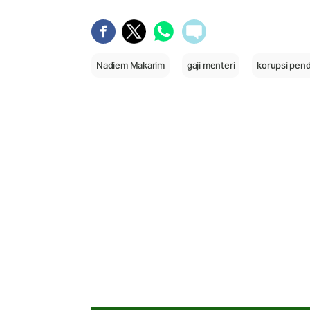
Nadiem Makarim
gaji menteri
korupsi pend