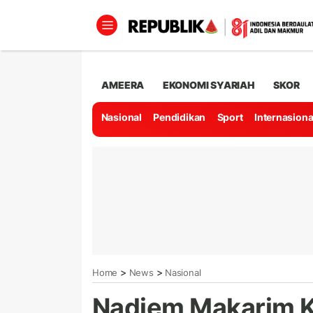
AMEERA
EKONOMI SYARIAH
SKOR
Nasional
Pendidikan
Sport
Internasiona
>
>
Home
News
Nasional
Nadiem Makarim Kl