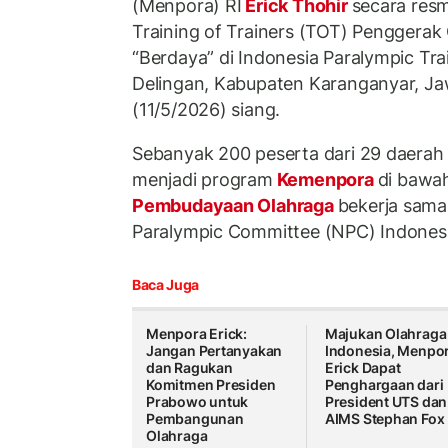
(Menpora) RI
Erick Thohir
secara res
Training of Trainers (TOT) Penggerak 
“Berdaya” di Indonesia Paralympic Tra
Delingan, Kabupaten Karanganyar, Ja
(11/5/2026) siang.
Sebanyak 200 peserta dari 29 daerah
menjadi program
Kemenpora
di bawa
Pembudayaan Olahraga
bekerja sama
Paralympic Committee (NPC) Indonesia
Baca Juga
Menpora Erick:
Majukan Olahraga
Jangan Pertanyakan
Indonesia, Menpo
dan Ragukan
Erick Dapat
Komitmen Presiden
Penghargaan dari
Prabowo untuk
President UTS dan
Pembangunan
AIMS Stephan Fox
Olahraga