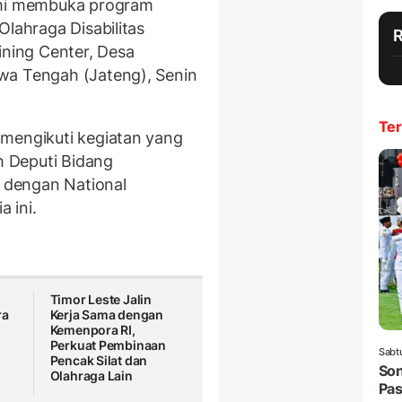
mi membuka program
Olahraga Disabilitas
ining Center, Desa
wa Tengah (Jateng), Senin
Ter
 mengikuti kegiatan yang
h Deputi Bidang
 dengan National
 ini.
Timor Leste Jalin
ra
Kerja Sama dengan
Kemenpora RI,
Perkuat Pembinaan
Sabt
Pencak Silat dan
Son
Olahraga Lain
Pas