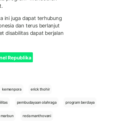
t.
ini juga dapat terhubung
esia dan terus berlanjut
 disabilitas dapat berjalan
nel Republika
kemenpora
erick thohir
ilitas
pembudayaan olahraga
program berdaya
 marbun
reda manthovani