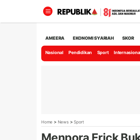
AMEERA
EKONOMI SYARIAH
SKOR
Nasional
Pendidikan
Sport
Internasiona
>
>
Home
News
Sport
Menpora Erick Buk