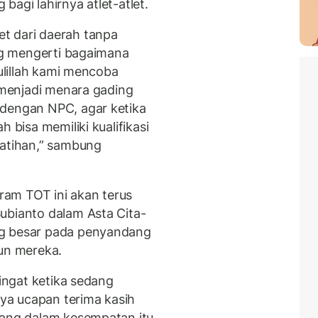
bagi lahirnya atlet-atlet.
t dari daerah tanpa
ang mengerti bagaimana
dulillah kami mencoba
i menjadi menara gading
 dengan NPC, agar ketika
 bisa memiliki kualifikasi
latihan,” sambung
am TOT ini akan terus
ubianto dalam Asta Cita-
ng besar pada penyandang
iun mereka.
iingat ketika sedang
nya ucapan terima kasih
yang dalam kesempatan itu