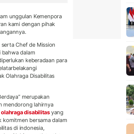
rogram unggulan Kemenpora
kiran kami dengan pihak
rangannya.
serta Chef de Mission
i bahwa dalam
diperlukan keberadaan para
elatarbelakangi
 Olahraga Disabilitas
“Berdaya” merupakan
m mendorong lahirnya
olahraga disabilitas
yang
uk komitmen bersama dalam
itas di indonesia,