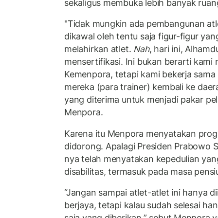
sekaligus membuka lebih banyak ruang 
"Tidak mungkin ada pembangunan atle
dikawal oleh tentu saja figur-figur y
melahirkan atlet.
Nah
, hari ini, Alham
mensertifikasi. Ini bukan berarti kam
Kemenpora, tetapi kami bekerja sama
mereka (para trainer) kembali ke daerah
yang diterima untuk menjadi pakar pe
Menpora.
Karena itu Menpora menyatakan progr
didorong. Apalagi Presiden Prabowo S
nya telah menyatakan kepedulian ya
disabilitas, termasuk pada masa pens
“Jangan sampai atlet-atlet ini hanya d
berjaya, tetapi kalau sudah selesai ha
saja yang diberikan,” sebut Menpora 