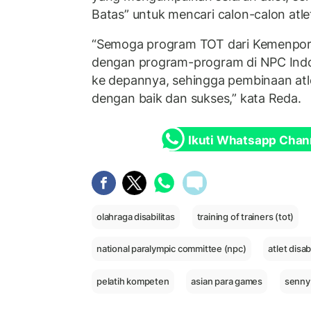
Batas” untuk mencari calon-calon atle
“Semoga program TOT dari Kemenpora 
dengan program-program di NPC Indon
ke depannya, sehingga pembinaan atlet
dengan baik dan sukses,” kata Reda.
Ikuti Whatsapp Chan
olahraga disabilitas
training of trainers (tot)
national paralympic committee (npc)
atlet disab
pelatih kompeten
asian para games
senny