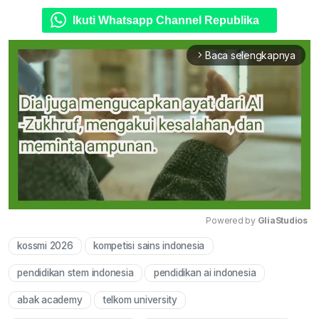
Ikuti Whatsapp Channel Republika
Baca selengkapnya
arrow_forward_ios
Powered by 
GliaStudios
kossmi 2026
kompetisi sains indonesia
Mute
pendidikan stem indonesia
pendidikan ai indonesia
abak academy
telkom university