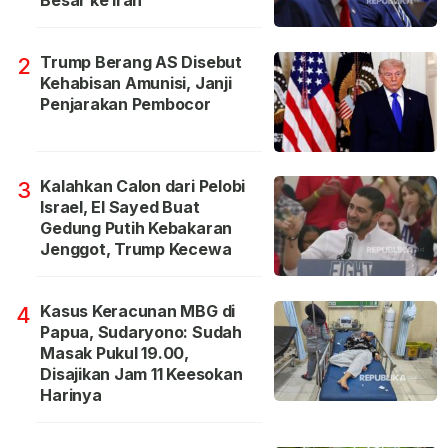
Besar ke Iran
Trump Berang AS Disebut
2
Kehabisan Amunisi, Janji
Penjarakan Pembocor
Kalahkan Calon dari Pelobi
3
Israel, El Sayed Buat
Gedung Putih Kebakaran
Jenggot, Trump Kecewa
Kasus Keracunan MBG di
4
Papua, Sudaryono: Sudah
Masak Pukul 19.00,
Disajikan Jam 11 Keesokan
Harinya