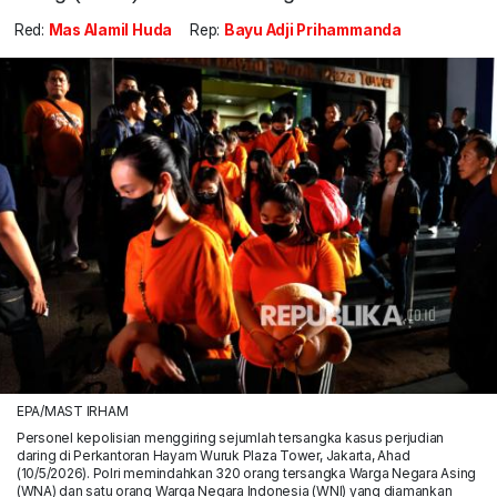
Red:
Mas Alamil Huda
Rep:
Bayu Adji Prihammanda
EPA/MAST IRHAM
Personel kepolisian menggiring sejumlah tersangka kasus perjudian
daring di Perkantoran Hayam Wuruk Plaza Tower, Jakarta, Ahad
(10/5/2026). Polri memindahkan 320 orang tersangka Warga Negara Asing
(WNA) dan satu orang Warga Negara Indonesia (WNI) yang diamankan