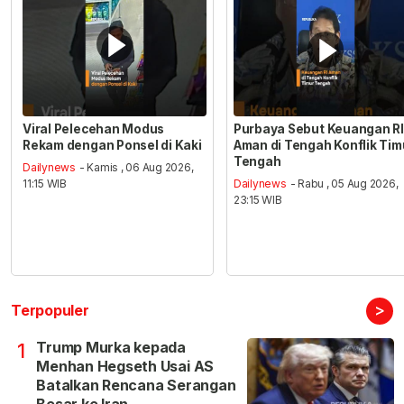
Viral Pelecehan Modus
Purbaya Sebut Keuangan RI
Rekam dengan Ponsel di Kaki
Aman di Tengah Konflik Tim
Tengah
Dailynews
- Kamis , 06 Aug 2026,
11:15 WIB
Dailynews
- Rabu , 05 Aug 2026,
23:15 WIB
>
Terpopuler
Trump Murka kepada
1
Menhan Hegseth Usai AS
Batalkan Rencana Serangan