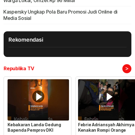
Warga Lokal, Omzet Rp 96 Miliar
Kaspersky Ungkap Pola Baru Promosi Judi Online di
Media Sosial
Rekomendasi
>
Republika TV
Kebakaran Landa Gedung
Febrie Adriansyah Akhirnya
Bapenda Pemprov DKI
Kenakan Rompi Orange