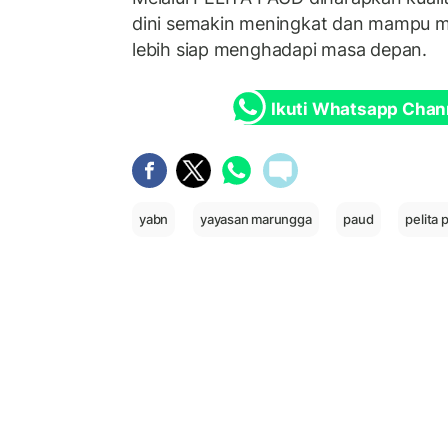
dini semakin meningkat dan mampu m
lebih siap menghadapi masa depan.
Ikuti Whatsapp Chan
yabn
yayasan marungga
paud
pelita 