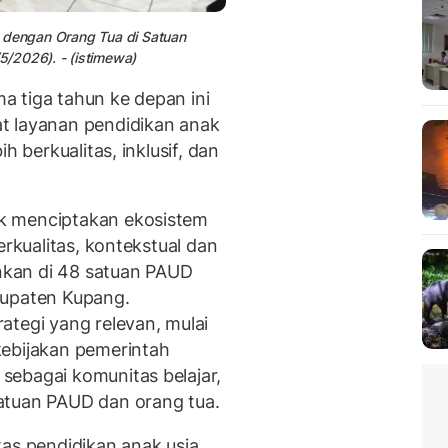
n dengan Orang Tua di Satuan
/2026). - (istimewa)
 tiga tahun ke depan ini
t layanan pendidikan anak
h berkualitas, inklusif, dan
uk menciptakan ekosistem
erkualitas, kontekstual dan
ankan di 48 satuan PAUD
bupaten Kupang.
ategi yang relevan, mulai
kebijakan pemerintah
sebagai komunitas belajar,
atuan PAUD dan orang tua.
tas pendidikan anak usia