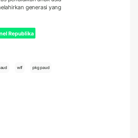
elahirkan generasi yang
nel Republika
paud
wlf
pkg paud