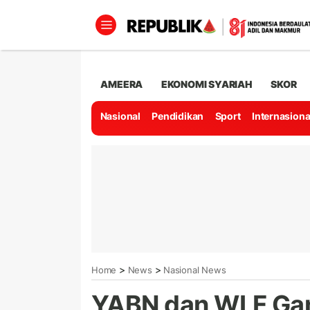
AMEERA
EKONOMI SYARIAH
SKOR
Nasional
Pendidikan
Sport
Internasiona
>
>
Home
News
Nasional News
YABN dan WLF Ga