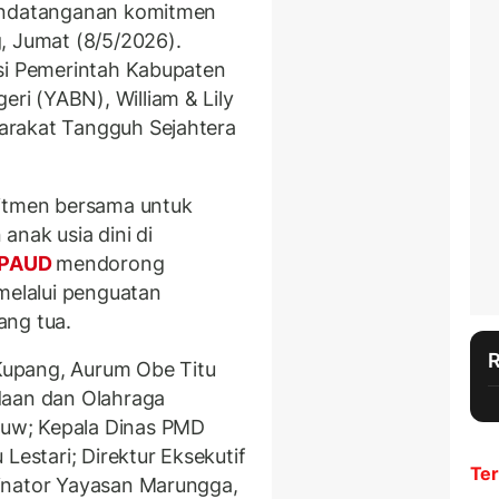
nandatanganan komitmen
, Jumat (8/5/2026).
asi Pemerintah Kabupaten
i (YABN), William & Lily
arakat Tangguh Sejahtera
mitmen bersama untuk
anak usia dini di
PAUD
mendorong
melalui penguatan
ang tua.
 Kupang, Aurum Obe Titu
daan dan Olahraga
uw; Kepala Dinas PMD
 Lestari; Direktur Eksekutif
Ter
dinator Yayasan Marungga,