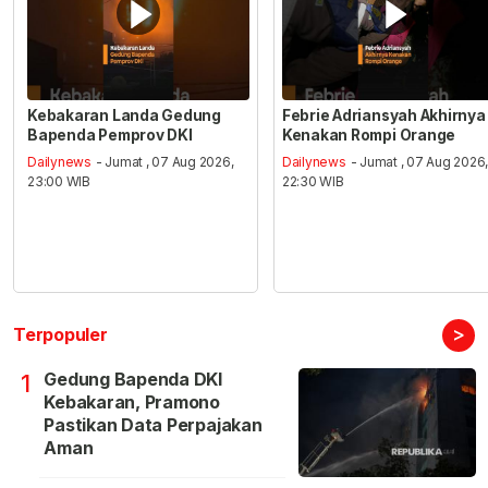
Kebakaran Landa Gedung
Febrie Adriansyah Akhirnya
Bapenda Pemprov DKI
Kenakan Rompi Orange
Dailynews
- Jumat , 07 Aug 2026,
Dailynews
- Jumat , 07 Aug 2026
23:00 WIB
22:30 WIB
>
Terpopuler
Gedung Bapenda DKI
1
Kebakaran, Pramono
Pastikan Data Perpajakan
Aman