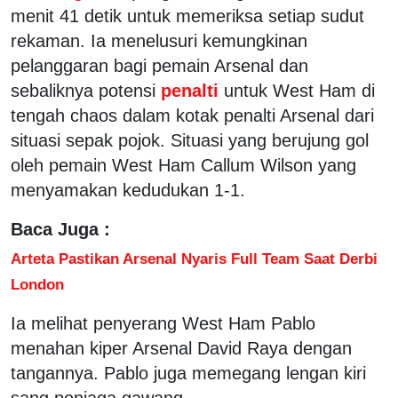
menit 41 detik untuk memeriksa setiap sudut
rekaman. Ia menelusuri kemungkinan
pelanggaran bagi pemain Arsenal dan
sebaliknya potensi
penalti
untuk West Ham di
tengah chaos dalam kotak penalti Arsenal dari
situasi sepak pojok. Situasi yang berujung gol
oleh pemain West Ham Callum Wilson yang
menyamakan kedudukan 1-1.
Baca Juga :
Arteta Pastikan Arsenal Nyaris Full Team Saat Derbi
London
Ia melihat penyerang West Ham Pablo
menahan kiper Arsenal David Raya dengan
tangannya. Pablo juga memegang lengan kiri
sang penjaga gawang.