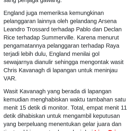
England juga memeriksa kemungkinan
pelanggaran lainnya oleh gelandang Arsena
Leandro Trossard terhadap Pablo dan Declan
Rice terhadap Summerville. Karena menurut
pengamatannya pelanggaran terhadap Raya
terjadi lebih dulu, England menilai gol
sewajarnya dianulir sehingga mengontak wasit
Chris Kavanagh di lapangan untuk meninjau
VAR.
Wasit Kavanagh yang berada di lapangan
kemudian menghabiskan waktu tambahan satu
menit 15 detik di monitor. Total, empat menit 11
detik dihabiskan untuk mengambil keputusan
yang berpeluang menentukan gelar juara dan