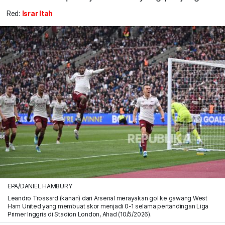
Red:
Israr Itah
EPA/DANIEL HAMBURY
Leandro Trossard (kanan) dari Arsenal merayakan gol ke gawang West
Ham United yang membuat skor menjadi 0-1 selama pertandingan Liga
Primer Inggris di Stadion London, Ahad (10/5/2026).