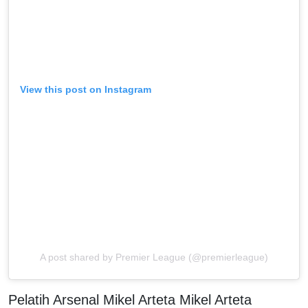
View this post on Instagram
A post shared by Premier League (@premierleague)
Pelatih Arsenal Mikel Arteta Mikel Arteta