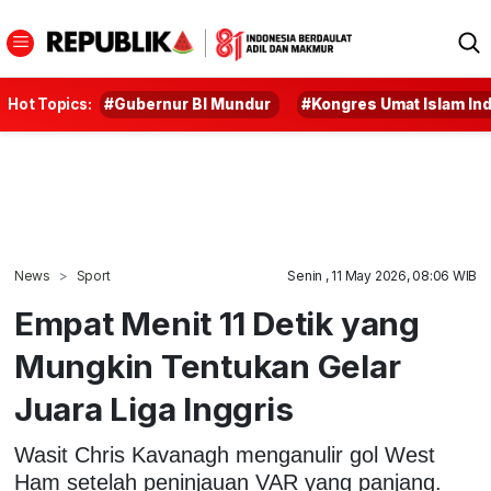
Hot Topics:
#Gubernur BI Mundur
#Kongres Umat Islam In
News
Sport
Senin , 11 May 2026, 08:06 WIB
Empat Menit 11 Detik yang
Mungkin Tentukan Gelar
Juara Liga Inggris
Wasit Chris Kavanagh menganulir gol West
Ham setelah peninjauan VAR yang panjang.