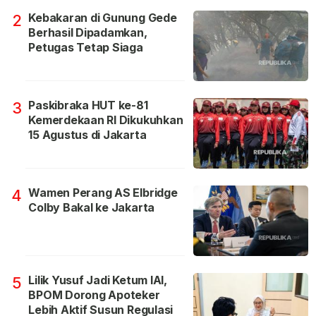
Kebakaran di Gunung Gede
2
Berhasil Dipadamkan,
Petugas Tetap Siaga
Paskibraka HUT ke-81
3
Kemerdekaan RI Dikukuhkan
15 Agustus di Jakarta
Wamen Perang AS Elbridge
4
Colby Bakal ke Jakarta
Lilik Yusuf Jadi Ketum IAI,
5
BPOM Dorong Apoteker
Lebih Aktif Susun Regulasi