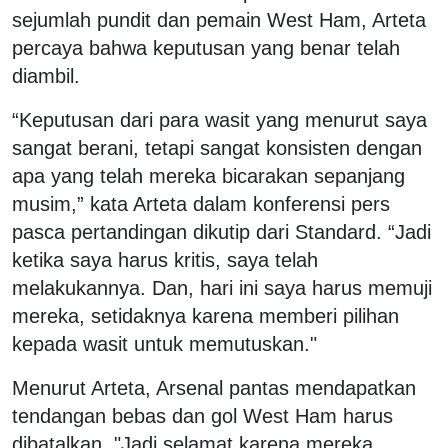
sejumlah pundit dan pemain West Ham, Arteta
percaya bahwa keputusan yang benar telah
diambil.
“Keputusan dari para wasit yang menurut saya
sangat berani, tetapi sangat konsisten dengan
apa yang telah mereka bicarakan sepanjang
musim,” kata Arteta dalam konferensi pers
pasca pertandingan dikutip dari Standard. “Jadi
ketika saya harus kritis, saya telah
melakukannya. Dan, hari ini saya harus memuji
mereka, setidaknya karena memberi pilihan
kepada wasit untuk memutuskan."
Menurut Arteta, Arsenal pantas mendapatkan
tendangan bebas dan gol West Ham harus
dibatalkan. "Jadi selamat karena mereka