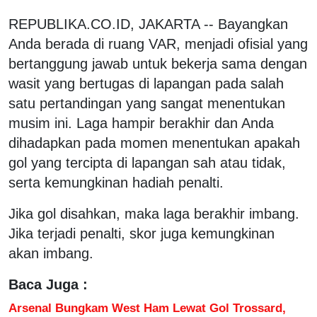
REPUBLIKA.CO.ID, JAKARTA -- Bayangkan
Anda berada di ruang VAR, menjadi ofisial yang
bertanggung jawab untuk bekerja sama dengan
wasit yang bertugas di lapangan pada salah
satu pertandingan yang sangat menentukan
musim ini. Laga hampir berakhir dan Anda
dihadapkan pada momen menentukan apakah
gol yang tercipta di lapangan sah atau tidak,
serta kemungkinan hadiah penalti.
Jika gol disahkan, maka laga berakhir imbang.
Jika terjadi penalti, skor juga kemungkinan
akan imbang.
Baca Juga :
Arsenal Bungkam West Ham Lewat Gol Trossard,