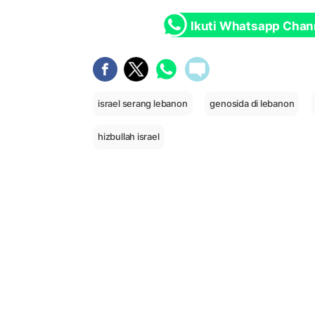
Ikuti Whatsapp Chan
israel serang lebanon
genosida di lebanon
hizbullah israel