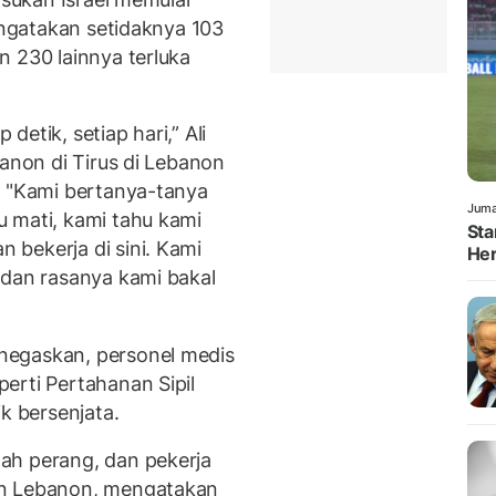
mengatakan setidaknya 103
n 230 lainnya terluka
etik, setiap hari,” Ali
banon di Tirus di Lebanon
. "Kami bertanya-tanya
Juma
 mati, kami tahu kami
Sta
bekerja di sini. Kami
Her
 dan rasanya kami bakal
negaskan, personel medis
erti Pertahanan Sipil
k bersenjata.
ah perang, dan pekerja
an Lebanon, mengatakan