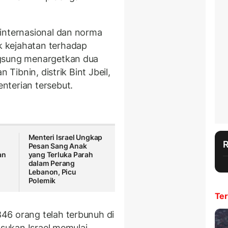
internasional dan norma
 kejahatan terhadap
ngsung menargetkan dua
 Tibnin, distrik Bint Jbeil,
nterian tersebut.
Menteri Israel Ungkap
Pesan Sang Anak
an
yang Terluka Parah
dalam Perang
Lebanon, Picu
Polemik
Ter
46 orang telah terbunuh di
asukan Israel memulai