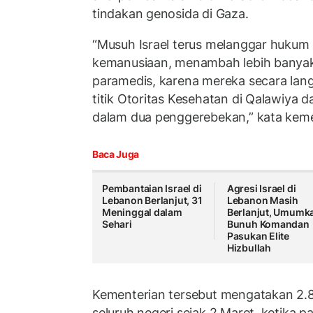
tindakan genosida di Gaza.
“Musuh Israel terus melanggar hukum 
kemanusiaan, menambah lebih banyak
paramedis, karena mereka secara la
titik Otoritas Kesehatan di Qalawiya dan
dalam dua penggerebekan,” kata keme
Baca Juga
Pembantaian Israel di
Agresi Israel di
Lebanon Berlanjut, 31
Lebanon Masih
Meninggal dalam
Berlanjut, Umumk
Sehari
Bunuh Komandan
Pasukan Elite
Hizbullah
Kementerian tersebut mengatakan 2.8
seluruh negeri sejak 2 Maret, ketika p