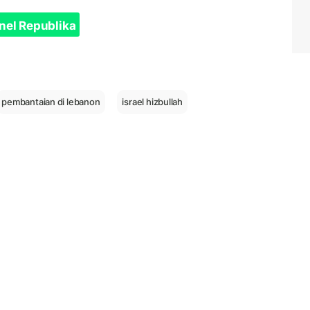
nel Republika
pembantaian di lebanon
israel hizbullah