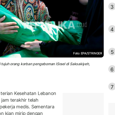
3
4
5
Foto: EPA/STRINGER
tujuh orang korban pengeboman ISrael di Saksakiyeh,
6
7
erian Kesehatan Lebanon
jam terakhir telah
pekerja medis. Sementara
on kian mirip dengan