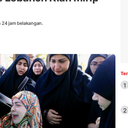
 24 jam belakangan.
Ter
1
2