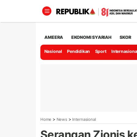
AMEERA
EKONOMI SYARIAH
SKOR
Nasional
Pendidikan
Sport
Internasiona
>
>
Home
News
Internasional
Serangan Zionis k