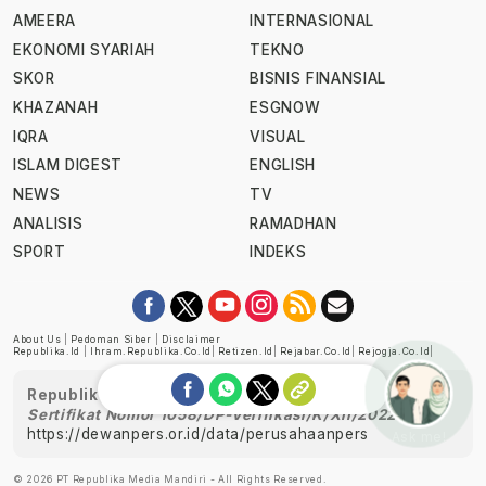
AMEERA
INTERNASIONAL
EKONOMI SYARIAH
TEKNO
SKOR
BISNIS FINANSIAL
KHAZANAH
ESGNOW
IQRA
VISUAL
ISLAM DIGEST
ENGLISH
NEWS
TV
ANALISIS
RAMADHAN
SPORT
INDEKS
About Us
|
Pedoman Siber
|
Disclaimer
Republika.id
|
Ihram.republika.co.id
|
Retizen.id
|
Rejabar.co.id
|
Rejogja.co.id
|
Republika telah diverifikasi oleh Dewan Pers
Sertifikat Nomor 1058/DP-Verifikasi/K/XII/2022
https://dewanpers.or.id/data/perusahaanpers
Ask me!
© 2026 PT Republika Media Mandiri - All Rights Reserved.