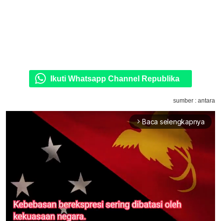
Ikuti Whatsapp Channel Republika
sumber : antara
Baca selengkapnya
arrow_forward_ios