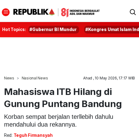
Hot Topics:
#Gubernur BI Mundur
#Kongres Umat Islam In
News
Nasional News
Ahad , 10 May 2026, 17:17 WIB
Mahasiswa ITB Hilang di
Gunung Puntang Bandung
Korban sempat berjalan terllebih dahulu
mendahului dua rekannya.
Red:
Teguh Firmansyah