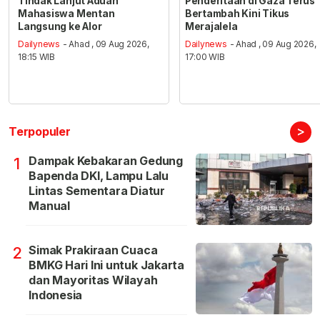
Tindak Lanjut Aduan
Penderitaan di Gaza Terus
Mahasiswa Mentan
Bertambah Kini Tikus
Langsung ke Alor
Merajalela
Dailynews
- Ahad , 09 Aug 2026,
Dailynews
- Ahad , 09 Aug 2026,
18:15 WIB
17:00 WIB
>
Terpopuler
Dampak Kebakaran Gedung
1
Bapenda DKI, Lampu Lalu
Lintas Sementara Diatur
Manual
Simak Prakiraan Cuaca
2
BMKG Hari Ini untuk Jakarta
dan Mayoritas Wilayah
Indonesia