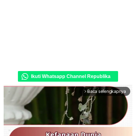
Ikuti Whatsapp Channel Republika
Baca selengkapnya
arrow_forward_ios