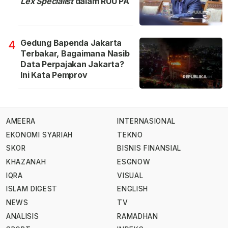
Lex Specialist
dalam RUU PA
Gedung Bapenda Jakarta
4
Terbakar, Bagaimana Nasib
Data Perpajakan Jakarta?
Ini Kata Pemprov
AMEERA
INTERNASIONAL
EKONOMI SYARIAH
TEKNO
SKOR
BISNIS FINANSIAL
KHAZANAH
ESGNOW
IQRA
VISUAL
ISLAM DIGEST
ENGLISH
NEWS
TV
ANALISIS
RAMADHAN