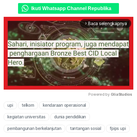
Ikuti Whatsapp Channel Republika
Baca selengkapnya
arrow_forward_ios
Powered by 
GliaStudios
upi
telkom
kendaraan operasional
Mute
kegiatan universitas
dunia pendidikan
pembangunan berkelanjutan
tantangan sosial
fpips upi