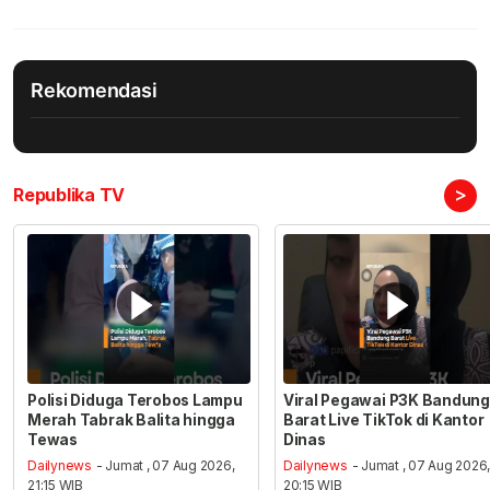
Rekomendasi
>
Republika TV
Polisi Diduga Terobos Lampu
Viral Pegawai P3K Bandung
Merah Tabrak Balita hingga
Barat Live TikTok di Kantor
Tewas
Dinas
Dailynews
- Jumat , 07 Aug 2026,
Dailynews
- Jumat , 07 Aug 2026
21:15 WIB
20:15 WIB