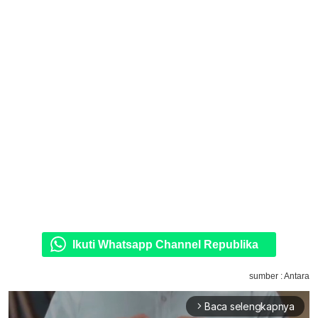
Ikuti Whatsapp Channel Republika
sumber : Antara
Baca selengkapnya
arrow_forward_ios