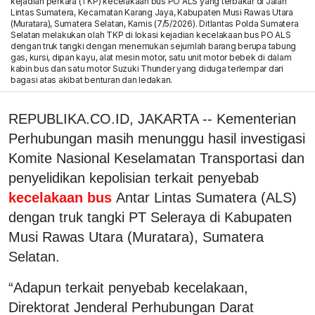
kejadian perkara (TKP) kecelakaan bus PO ALS yang terbakar di Jalan
Lintas Sumatera, Kecamatan Karang Jaya, Kabupaten Musi Rawas Utara
(Muratara), Sumatera Selatan, Kamis (7/5/2026). Ditlantas Polda Sumatera
Selatan melakukan olah TKP di lokasi kejadian kecelakaan bus PO ALS
dengan truk tangki dengan menemukan sejumlah barang berupa tabung
gas, kursi, dipan kayu, alat mesin motor, satu unit motor bebek di dalam
kabin bus dan satu motor Suzuki Thunder yang diduga terlempar dari
bagasi atas akibat benturan dan ledakan.
REPUBLIKA.CO.ID, JAKARTA -- Kementerian
Perhubungan masih menunggu hasil investigasi
Komite Nasional Keselamatan Transportasi dan
penyelidikan kepolisian terkait penyebab
kecelakaan bus
Antar Lintas Sumatera (ALS)
dengan truk tangki PT Seleraya di Kabupaten
Musi Rawas Utara (Muratara), Sumatera
Selatan.
“Adapun terkait penyebab kecelakaan,
Direktorat Jenderal Perhubungan Darat