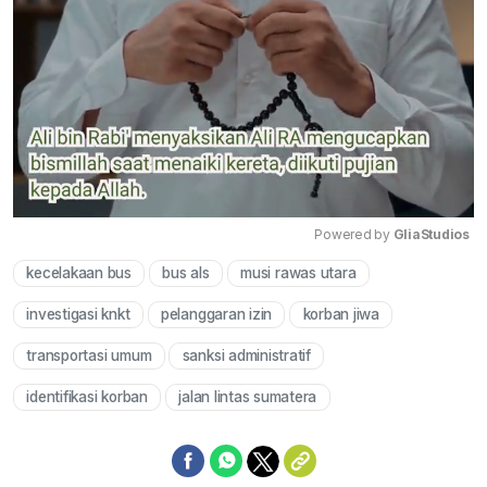
Powered by 
GliaStudios
kecelakaan bus
bus als
musi rawas utara
Mute
investigasi knkt
pelanggaran izin
korban jiwa
transportasi umum
sanksi administratif
identifikasi korban
jalan lintas sumatera