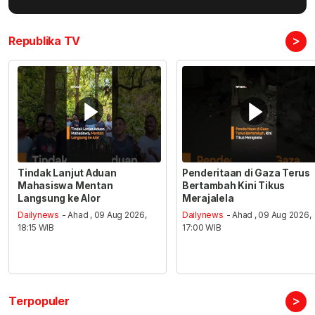
>
Republika TV
Tindak Lanjut Aduan
Penderitaan di Gaza Terus
Mahasiswa Mentan
Bertambah Kini Tikus
Langsung ke Alor
Merajalela
Dailynews
- Ahad , 09 Aug 2026,
Dailynews
- Ahad , 09 Aug 2026,
18:15 WIB
17:00 WIB
>
Terpopuler