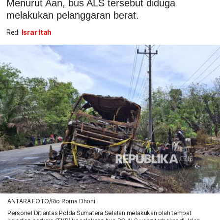
Menurut Aan, bus ALS tersebut diduga
melakukan pelanggaran berat.
Red:
Israr Itah
ANTARA FOTO/Rio Roma Dhoni
Personel Ditlantas Polda Sumatera Selatan melakukan olah tempat