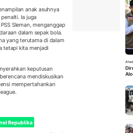
enampilan anak asuhnya
enalti. Ia juga
p PSS Sleman, menganggap
udaraan dalam sepak bola.
rena yang terutama di dalam
 tetapi kita menjadi
Ahad
Dir
enyerahkan keputusan
Alo
 berencana mendiskusikan
otensi mempertahankan
League.
nel Republika