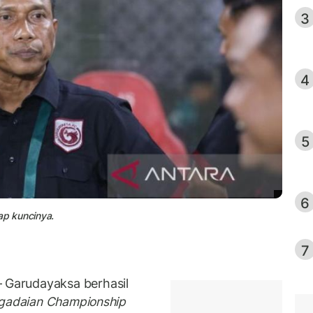
3
4
5
6
ap kuncinya.
7
 Garudayaksa berhasil
gadaian Championship