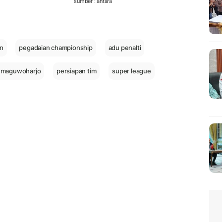
sumber : antara
n
pegadaian championship
adu penalti
n maguwoharjo
persiapan tim
super league