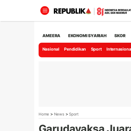
AMEERA
EKONOMI SYARIAH
SKOR
Nasional
Pendidikan
Sport
Internasiona
>
>
Home
News
Sport
Garudayaksa Juar