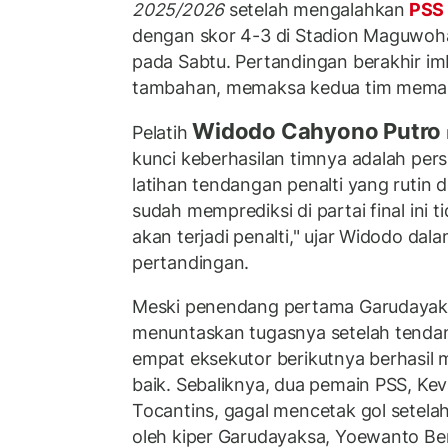
2025/2026
setelah mengalahkan
PSS
dengan skor 4-3 di Stadion Maguwoha
pada Sabtu. Pertandingan berakhir i
tambahan, memaksa kedua tim memasu
Widodo Cahyono Putro
Pelatih
kunci keberhasilan timnya adalah per
latihan tendangan penalti yang rutin d
sudah memprediksi di partai final ini
akan terjadi penalti," ujar Widodo dala
pertandingan.
Meski penendang pertama Garudayaks
menuntaskan tugasnya setelah tend
empat eksekutor berikutnya berhasil
baik. Sebaliknya, dua pemain PSS, K
Tocantins, gagal mencetak gol setela
oleh kiper Garudayaksa, Yoewanto Be