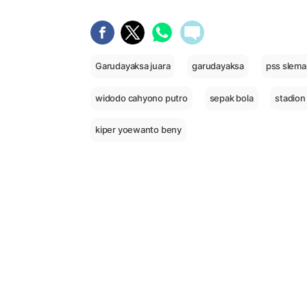
Garudayaksa juara
garudayaksa
pss slema
widodo cahyono putro
sepak bola
stadio
kiper yoewanto beny