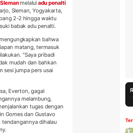
 Sleman
melalui
adu penalti
rjo, Sleman, Yogyakarta,
mbang 2-2 hingga waktu
ki babak adu penalti.
mengungkapkan bahwa
siapan matang, termasuk
ilakukan. "Saya pribadi
 tidak mudah dan bahkan
m sesi jumpa pers usai
a, Everton, gagal
angannya melambung,
 menjalankan tugas dengan
evin Gomes dan Gustavo
Ter
h tendangannya dihalau
ny.