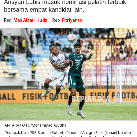
Ansyari Lubis masuk nominasi pelatih terbaik
bersama empat kandidat lain.
Red:
Mas Alamil Huda
Rep:
Fitriyanto
ANTARA FOTO/Mohammad Ayudha
Pesepak bola PSS Sleman Roberto Pimenta Vinagre Filho (kanan) berebut