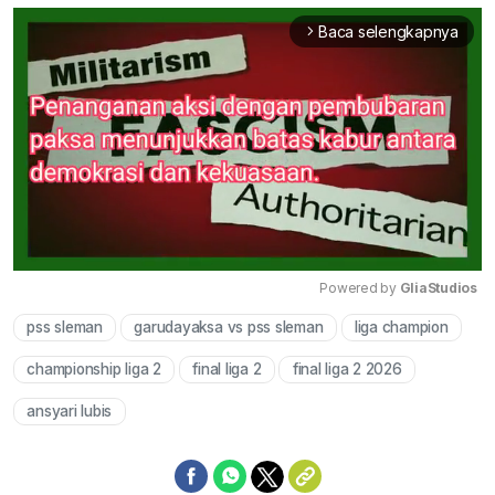
Baca selengkapnya
arrow_forward_ios
Powered by 
GliaStudios
pss sleman
garudayaksa vs pss sleman
liga champion
Mute
championship liga 2
final liga 2
final liga 2 2026
ansyari lubis