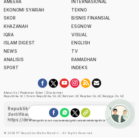
AMEERA
INTERNASIONAL
EKONOMI SYARIAH
TEKNO
SKOR
BISNIS FINANSIAL
KHAZANAH
ESGNOW
IQRA
VISUAL
ISLAM DIGEST
ENGLISH
NEWS
TV
ANALISIS
RAMADHAN
SPORT
INDEKS
About Us
|
Pedoman Siber
|
Disclaimer
Republika.id
|
Ihram.republika.co.id
|
Retizen.id
|
Rejabar.co.id
|
Rejogja.co.id
|
Republika telah diverifikasi oleh Dewan Pers
Sertifikat Nomor 1058/DP-Verifikasi/K/XII/2022
https://dewanpers.or.id/data/perusahaanpers
Ask me!
© 2026 PT Republika Media Mandiri - All Rights Reserved.