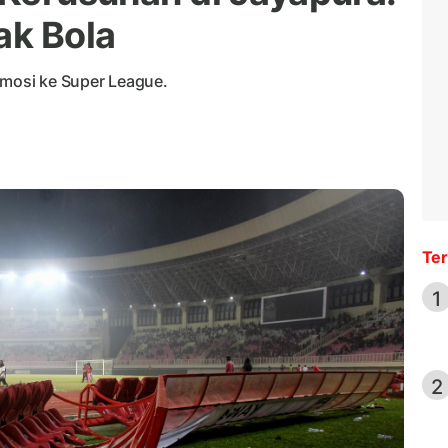
ak Bola
omosi ke Super League.
Ter
1
2