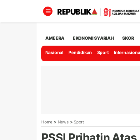
AMEERA
EKONOMI SYARIAH
SKOR
Nasional
Pendidikan
Sport
Internasiona
>
>
Home
News
Sport
PSSI Prihatin Atas