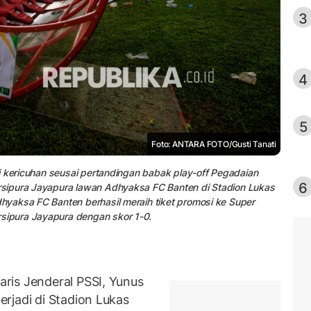
3
4
5
Foto: ANTARA FOTO/Gusti Tanati
i kericuhan seusai pertandingan babak play-off Pegadaian
6
sipura Jayapura lawan Adhyaksa FC Banten di Stadion Lukas
yaksa FC Banten berhasil meraih tiket promosi ke Super
ipura Jayapura dengan skor 1-0.
ris Jenderal PSSI, Yunus
rjadi di Stadion Lukas