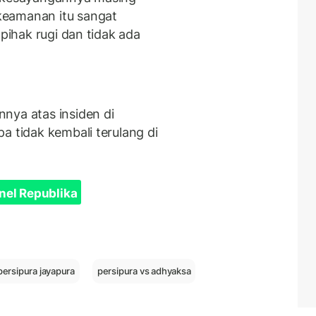
keamanan itu sangat
 pihak rugi dan tidak ada
nya atas insiden di
a tidak kembali terulang di
nel Republika
persipura jayapura
persipura vs adhyaksa