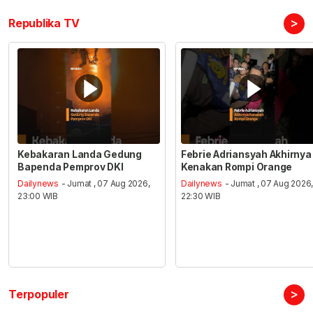
>
Republika TV
Kebakaran Landa Gedung
Febrie Adriansyah Akhirnya
Bapenda Pemprov DKI
Kenakan Rompi Orange
Dailynews
- Jumat , 07 Aug 2026,
Dailynews
- Jumat , 07 Aug 2026
23:00 WIB
22:30 WIB
>
Terpopuler