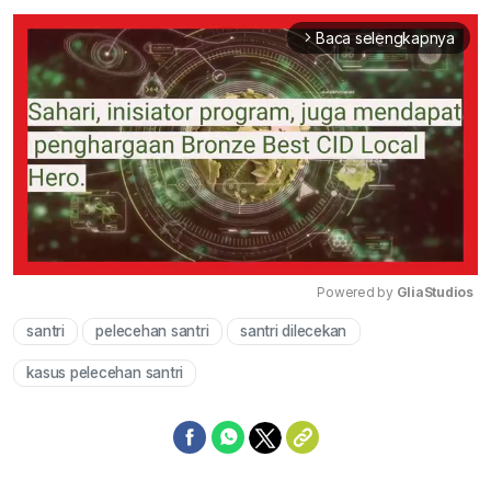
Baca selengkapnya
arrow_forward_ios
Powered by 
GliaStudios
santri
pelecehan santri
santri dilecekan
Mute
kasus pelecehan santri