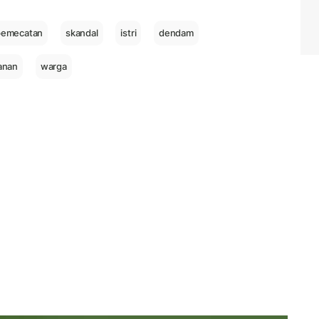
pemecatan
skandal
istri
dendam
anan
warga