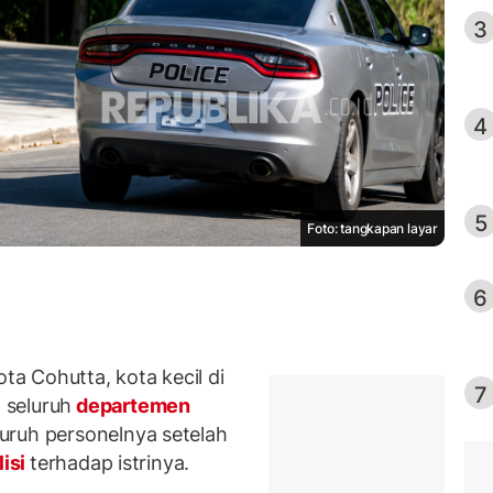
3
4
5
Foto: tangkapan layar
6
a Cohutta, kota kecil di
7
 seluruh
departemen
ruh personelnya setelah
lisi
terhadap istrinya.