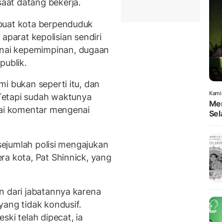
saat datang bekerja.
buat kota berpenduduk
i aparat kepolisian sendiri
nai kepemimpinan, dugaan
n
publik.
i bukan seperti itu, dan
Kami
Tetapi sudah waktunya
Men
tai komentar mengenai
Sel
 sejumlah polisi mengajukan
ra kota, Pat Shinnick, yang
n dari jabatannya karena
yang tidak kondusif.
ski telah dipecat, ia