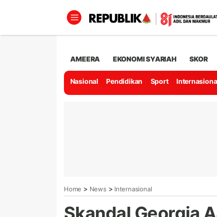
AMEERA
EKONOMI SYARIAH
SKOR
Nasional
Pendidikan
Sport
Internasiona
>
>
Home
News
Internasional
Skandal Georgia A