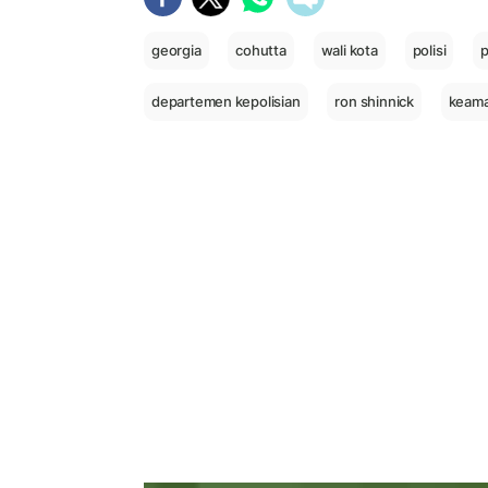
georgia
cohutta
wali kota
polisi
departemen kepolisian
ron shinnick
keam