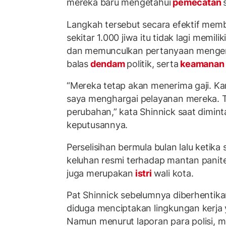
mereka baru mengetahui
pemecatan
Langkah tersebut secara efektif mem
sekitar 1.000 jiwa itu tidak lagi memilik
dan memunculkan pertanyaan menge
balas
dendam
politik, serta
keamana
“Mereka tetap akan menerima gaji. Kam
saya menghargai pelayanan mereka. 
perubahan,” kata Shinnick saat dimin
keputusannya.
Perselisihan bermula bulan lalu ketika
keluhan resmi terhadap mantan panite
juga merupakan
istri
wali kota.
Pat Shinnick sebelumnya diberhentika
diduga menciptakan lingkungan kerja 
Namun menurut laporan para polisi, me