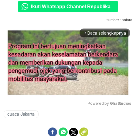
Ikuti Whatsapp Channel Republika
sumber : antara
Baca selengkapnya
arrow_forward_ios
Powered by 
GliaStudios
cuaca Jakarta
Mute