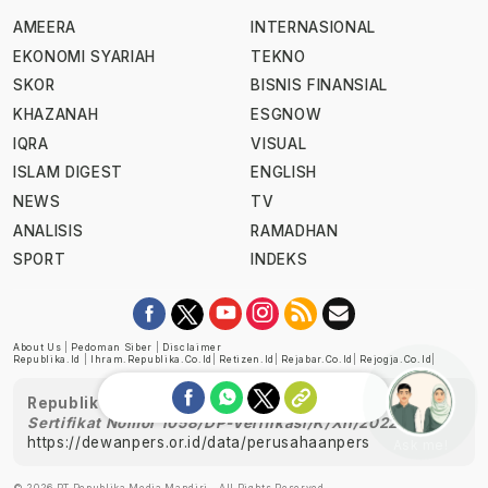
AMEERA
INTERNASIONAL
EKONOMI SYARIAH
TEKNO
SKOR
BISNIS FINANSIAL
KHAZANAH
ESGNOW
IQRA
VISUAL
ISLAM DIGEST
ENGLISH
NEWS
TV
ANALISIS
RAMADHAN
SPORT
INDEKS
About Us
|
Pedoman Siber
|
Disclaimer
Republika.id
|
Ihram.republika.co.id
|
Retizen.id
|
Rejabar.co.id
|
Rejogja.co.id
|
Republika telah diverifikasi oleh Dewan Pers
Sertifikat Nomor 1058/DP-Verifikasi/K/XII/2022
https://dewanpers.or.id/data/perusahaanpers
Ask me!