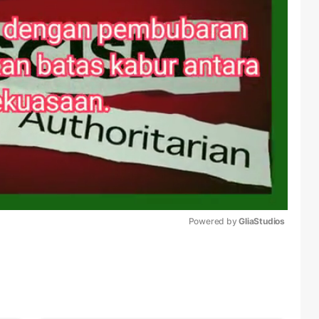
Powered by 
GliaStudios
Mute