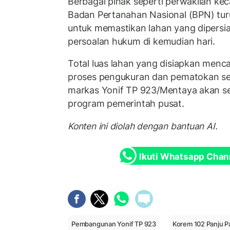
Berbagai pihak seperti perwakilan ke
Badan Pertanahan Nasional (BPN) turu
untuk memastikan lahan yang dipersi
persoalan hukum di kemudian hari.
Total luas lahan yang disiapkan menca
proses pengukuran dan pematokan sel
markas Yonif TP 923/Mentaya akan se
program pemerintah pusat.
Konten ini diolah dengan bantuan AI.
Ikuti Whatsapp Chan
Pembangunan Yonif TP 923
Korem 102 Panju P