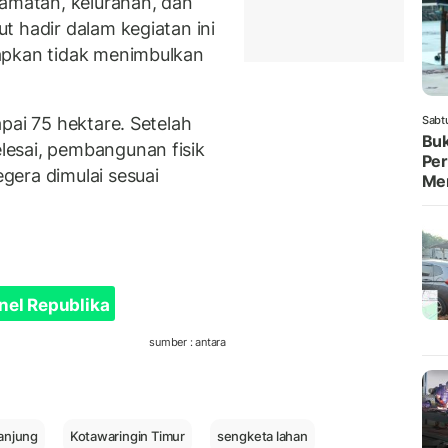
camatan, kelurahan, dan
t hadir dalam kegiatan ini
apkan tidak menimbulkan
pai 75 hektare. Setelah
Sabt
Buk
esai, pembangunan fisik
Per
gera dimulai sesuai
Me
nel Republika
sumber : antara
anjung
Kotawaringin Timur
sengketa lahan