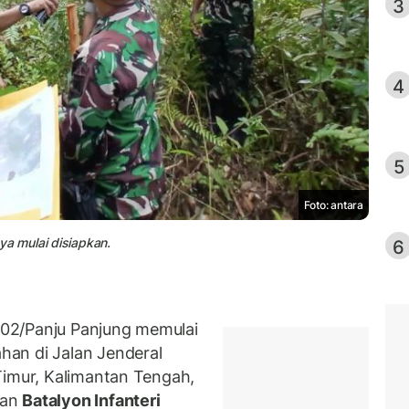
3
4
5
Foto: antara
a mulai disiapkan.
6
02/Panju Panjung memulai
an di Jalan Jenderal
Timur, Kalimantan Tengah,
nan
Batalyon Infanteri